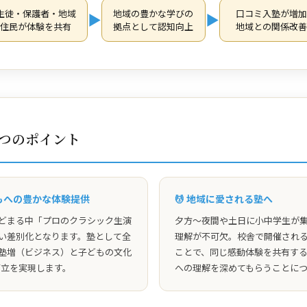
生徒・保護者・地域
地域の豊かな学びの
口コミ入塾が増加
▶
▶
住民が体験を共有
拠点として認知向上
地域との関係改善
2つのポイント
どもへの豊かな体験提供
💆 地域に愛される塾へ
どまる中「プロのクラシック生演
夕方〜夜間や土日に小中学生が
い差別化となります。塾として全
理解が不可欠。校舎で開催され
塾増（ビジネス）と子どもの文化
ことで、同じ感動体験を共有す
の両立を実現します。
への理解を深めてもらうことに