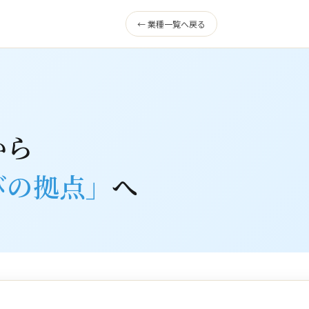
← 業種一覧へ戻る
から
びの拠点」
へ