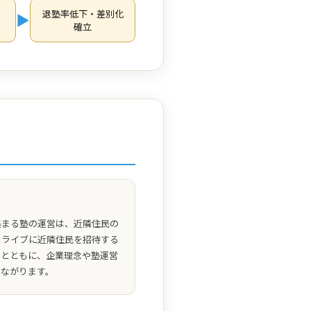
退塾率低下・差別化
▶
確立
集まる塾の運営は、近隣住民の
るライブに近隣住民を招待する
るとともに、企業理念や塾運営
つながります。