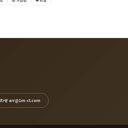
動産
📚 学習塾
🍽 飲食
せ arr@1m-cl.com