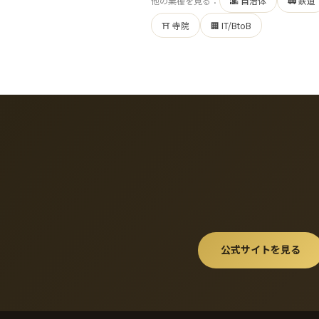
他の業種を見る：
🌆 自治体
🚃 鉄道
⛩ 寺院
🏢 IT/BtoB
公式サイトを見る