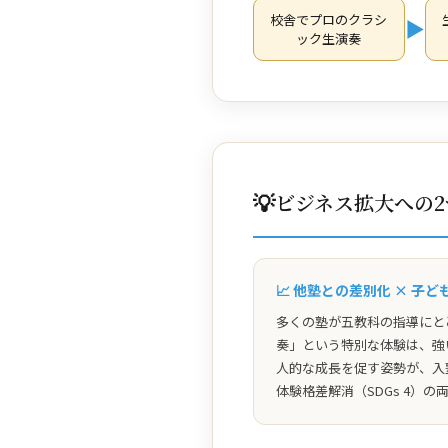
校舎でプロのクラシ
▶
ック生演奏
💡
ビジネス拡大への
📈 他塾との差別化 × 子
多くの塾が五教科の指導にと
奏」という特別な体験は、強
人的な成長を促す姿勢が、入
体験格差解消（SDGs 4）