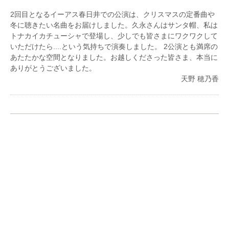
の各氏に師事。
ルトーク《ピアノ協奏曲第2番》、リスト・フェレン
現在、東海地方を中心に演奏活動を行う傍ら、後進の
ツ室内管弦楽団と J.S. バッハ《チェンバロ協奏曲第5
2回目となるイーアス春日井での公演は、クリスマスの定番曲や
指導にあたる。
番》、愛知県立芸術大学オーケストラと C.サン＝サ
冬に聴きたい名曲をお届けしました。久永さんはサンタ帽、私は
ーンス《ピアノ協奏曲第2番》を共演。
トナカイカチューシャで登場し、少しでも皆さまにワクワクして
いただけたら....という気持ちで演奏しました。 2公演とも満席の
平成31年度青山音楽財団奨学生。2023〜2024年菊の
あたたかな空間となりました。お越しくださった皆さま、本当に
花（Chrysanthemum）奨学生、2022年に名古屋にて
ありがとうございました。
初のリサイタルを開催、2024年にブダペストにて開
天野 穂乃香
催されたBach Fesztiválに出演。
第32回 Grand Prize Virtuoso Wienにて第1位受賞 [オ
ーストリア]、楽友協会にて披露演奏を行う。第29回
日本クラシック音楽コンクール全国大会最高位。第9
回ヨーロッパ国際ピアノコンクールin JAPAN 全国大
会金賞、第10回特級部門全国大会金賞。他、国内外の
コンクールにて多数上位受賞。
これまでにピアノを大岩恭子、古田和子、故三木諭、
長谷川淳、深谷直仁、熊谷恵美子、イリーナ・チュコ
フスカヤ、レーティ・バラージュ、ダーヴィド・バー
ル、ガーボル・ファルカシュ、カールマン・ドラーフ
ィの各氏に師事。室内楽をフレイ・バラ―ジュ各氏に
師事。パイプオルガンを吉田恵氏、チェンバロを安井