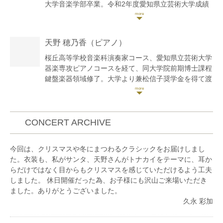
大学音楽学部卒業。令和2年度愛知県立芸術大学成績
優秀者奨学金生。
第23回日本クラシック音楽コンクール全国大会入選。
第8,9回ベーテン音楽コンクール全国大会入選。第8回
天野 穂乃香
（ピアノ）
岐阜国際音楽祭コンクール第2位、併せて文化人特別
賞受賞。第19回万里の長城杯国際音楽コンクール第1
桜丘高等学校音楽科演奏家コース、愛知県立芸術大学
位、併せて理事長賞受賞。
器楽専攻ピアノコースを経て、同大学院前期博士課程
第17回岐阜市新進演奏家コンサート、第72回東京国
鍵盤楽器領域修了。大学より兼松信子奨学金を得て渡
際芸術協会新人演奏会、アクセス33推薦コンサート、
洪。ハンガリー政府（Stipendium Hungaricum）奨学
2023たじみ中之郷音楽祭ヴァイオリンリサイタル、
生としてハンガリー国立リスト・フェレンツ音楽院の
岐阜市民芸術祭洋楽部会推薦リサイタルシリーズ
最高課程であるピアノ・ソリスト・ディプロマコース
Vol.13、学内選抜オーディションにより「室内楽の楽
唯一の生徒として卒業。国家演奏家資格取得。豊橋音
CONCERT ARCHIVE
しみ」「室内楽の夕べ」に出演。「清流の国ぎふ 文
楽連盟会員。メニコン主催スター・クラシックス・ア
化祭2024」の開会式にて、天皇皇后両陛下の御前で
カデミア第6期生。現在ソロを中心に、100万人のク
今回は、クリスマスや冬にまつわるクラシックをお届けしまし
演奏。
ラシックライブアーティストとして全国各地でアウト
た。衣装も、私がサンタ、天野さんがトナカイをテーマに、耳か
2020〜2024年、第1期ぎふ弦楽器貸与プロジェクト
リーチ演奏活動や学校公演を行う他、室内楽、合唱な
らだけではなく目からもクリスマスを感じていただけるよう工夫
〈STROAN〉メンバー。
ど幅広い分野で演奏活動、後進の指導にも力を注いで
しました。 休日開催だった為、お子様にも沢山ご来場いただき
第39回草津夏期国際音楽アカデミー、第15回ミュー
いる。
ました。ありがとうございました。
ジックキャンプ・プラハ、第14回ミュージック・アカ
久永 彩加
デミーinみやざき2021を受講。
これまでにソリストとして、ソルノク市総音楽監督
これまでに花井晶子、古田央音、北垣紀子、白石禮子
井﨑正浩氏指揮によるソルノク市立交響楽団と B. バ