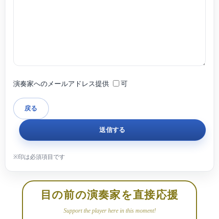
バール、ガーボル・ファルカシュ、カールマン・ドラーフィの各氏に師事。室
内楽をフレイ・バラ―ジュ各氏に師事。パイプオルガンを吉田恵氏、チェンバ
ロを安井直子、平井み帆各氏に師事。
弘中孝、江口玲、クラウディオ・ソアレス、マレック・ブラハ、ケヴィン・ケ
ナー、アレキサンダー・ロスラー、パスクアール・イアンノーネ各氏の著名な
音楽家によるマスタークラスを受講し研鑽を積む。
演奏家へのメールアドレス提供
可
ウィーン国際音楽ゼミナールにてディプロム取得。
【Blogもよろしければご覧ください♩】
https://amahonopiano.livedoor.blog/
目の前の演奏家を直接応援
Support the player here in this moment!