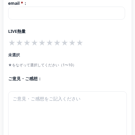
現在、東海地方を中心に演奏活動を行う傍ら、後進の指導にあたる。
email
*
：
これまでにソリストとして、ソルノク市総音楽監督 井﨑正浩氏指揮によるソル
ノク市立交響楽団と B. バルトーク《ピアノ協奏曲第2番》、リスト・フェレン
ツ室内管弦楽団と J.S. バッハ《チェンバロ協奏曲第5番》、愛知県立芸術大学
LIVE熱量
オーケストラと C.サン＝サーンス《ピアノ協奏曲第2番》を共演。
★
★
★
★
★
★
★
★
★
★
平成31年度青山音楽財団奨学生。2023〜2024年菊の花（Chrysanthemum）奨
未選択
学生、2022年に名古屋にて初のリサイタルを開催、2024年にブダペストにて開
★をなぞって選択してください（1〜10）
催されたBach Fesztiválに出演。
第32回 Grand Prize Virtuoso Wienにて第1位受賞 [オーストリア]、楽友協会に
ご意見・ご感想：
て披露演奏を行う。第29回日本クラシック音楽コンクール全国大会最高位。第
9回ヨーロッパ国際ピアノコンクールin JAPAN 全国大会金賞、第10回特級部門
全国大会金賞。他、国内外のコンクールにて多数上位受賞。
これまでにピアノを大岩恭子、古田和子、故三木諭、長谷川淳、深谷直仁、熊
谷恵美子、イリーナ・チュコフスカヤ、レーティ・バラージュ、ダーヴィド・