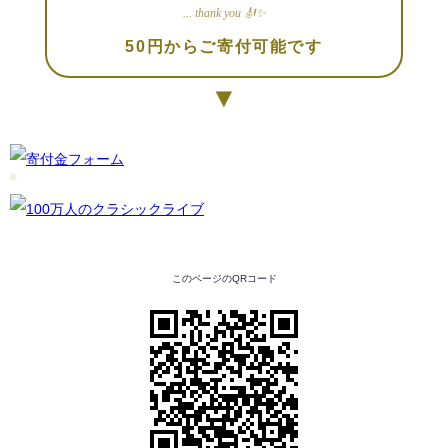
... thank you 🎻✨
50円からご寄付可能です
▼
このページのQRコード