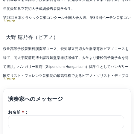
年度愛知県立芸術大学成績優秀者奨学金生。
第23回日本クラシック音楽コンクール全国大会入選。第8,9回ベーテン音楽コン
▽more
クール全国大会入選。第8回岐阜国際音楽祭コンクール第2位、併せて文化人特
別賞受賞。第19回万里の長城杯国際音楽コンクール第1位、併せて理事長賞受
天野 穂乃香
（ピアノ）
賞。
桜丘高等学校音楽科演奏家コース、愛知県立芸術大学器楽専攻ピアノコースを
第17回岐阜市新進演奏家コンサート、第72回東京国際芸術協会新人演奏会、ア
経て、同大学院前期博士課程鍵盤楽器領域修了。大学より兼松信子奨学金を得
クセス33推薦コンサート、2023たじみ中之郷音楽祭ヴァイオリンリサイタル、
て渡洪。ハンガリー政府（Stipendium Hungaricum）奨学生としてハンガリー
岐阜市民芸術祭洋楽部会推薦リサイタルシリーズVol.13、学内選抜オーディシ
国立リスト・フェレンツ音楽院の最高課程であるピアノ・ソリスト・ディプロ
▽more
ョンにより「室内楽の楽しみ」「室内楽の夕べ」に出演。「清流の国ぎふ 文化
マコース唯一の生徒として卒業。国家演奏家資格取得。豊橋音楽連盟会員。メ
祭2024」の開会式にて、天皇皇后両陛下の御前で演奏。
ニコン主催スター・クラシックス・アカデミア第6期生。現在ソロを中心に、
2020〜2024年、第1期ぎふ弦楽器貸与プロジェクト〈STROAN〉メンバー。
100万人のクラシックライブアーティストとして全国各地でアウトリーチ演奏
第39回草津夏期国際音楽アカデミー、第15回ミュージックキャンプ・プラハ、
お名前
*
：
活動や学校公演を行う他、室内楽、合唱など幅広い分野で演奏活動、後進の指
第14回ミュージック・アカデミーinみやざき2021を受講。
導にも力を注いでいる。
これまでに花井晶子、古田央音、北垣紀子、白石禮子の各氏に師事。