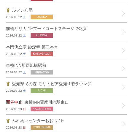
ルフレ八尾
2026.08.22
土
前橋リリカ 1Fフードコートステージ 2公演
2026.08.22
土
本門佛立宗 妙深寺 第二本堂
2026.08.22
土
東横INN那覇旭橋駅前
2026.08.22
土
愛知県民の森 モリトピア愛知 1階ラウンジ
2026.08.22
土
開催中止
東横INN薩摩川内駅東口
2026.08.23
日
ふれあいセンターおおつ 1F
2026.08.23
日