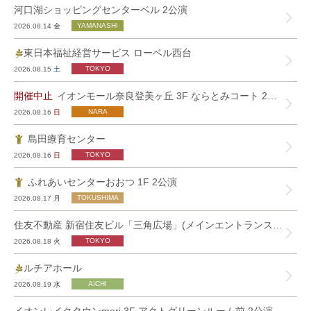
河口湖ショッピングセンターベル 2公演
2026.08.14
金
東日本福祉経営サービス ローベル西台
2026.08.15
土
開催中止
イオンモール奈良登美ヶ丘 3F ならとみコート 2公演
2026.08.16
日
島田療育センター
2026.08.16
日
ふれあいセンターおおつ 1F 2公演
2026.08.17
月
住友不動産 新宿住友ビル「三角広場」(メインエントランス前)
2026.08.18
火
ルチアホール
2026.08.19
水