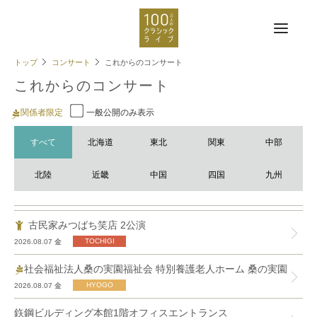
トップ
コンサート
これからのコンサート
これからのコンサート
関係者限定
一般公開のみ表示
すべて
北海道
東北
関東
中部
北陸
近畿
中国
四国
九州
古民家みつばち笑店 2公演
2026.08.07
金
社会福祉法人桑の実園福祉会 特別養護老人ホーム 桑の実園
2026.08.07
金
鉃鋼ビルディング本館1階オフィスエントランス