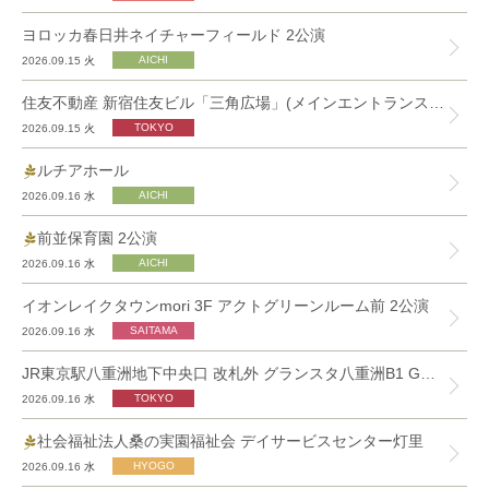
ヨロッカ春日井ネイチャーフィールド 2公演
2026.09.15
火
住友不動産 新宿住友ビル「三角広場」(メインエントランス横)
2026.09.15
火
ルチアホール
2026.09.16
水
前並保育園 2公演
2026.09.16
水
イオンレイクタウンmori 3F アクトグリーンルーム前 2公演
2026.09.16
水
JR東京駅八重洲地下中央口 改札外 グランスタ八重洲B1 GODIVA café Tokyo前 2公演
2026.09.16
水
社会福祉法人桑の実園福祉会 デイサービスセンター灯里
2026.09.16
水