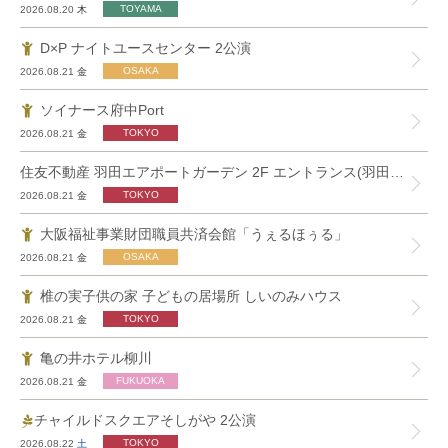
2026.08.20
木
D×P ナイトユースセンター 2公演
2026.08.21
金
ソイナース府中Port
2026.08.21
金
住友不動産 羽田エアポートガーデン 2F エントランス(羽田空港第3ターミナル 接続口) 2公演
2026.08.21
金
大阪福祉事業財団職員共済会館「うぇるほぅる」
2026.08.21
金
椎の実子供の家 子どもの居場所 しいのみハウス
2026.08.21
金
亀の井ホテル柳川
2026.08.21
金
チャイルドスクエアそしがや 2公演
2026.08.22
土