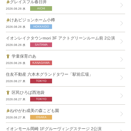
グレイスフル春日井
2026.08.26
水
けあビジョンホーム小樽
2026.08.26
水
イオンレイクタウンmori 3F アクトグリーンルーム前 2公演
2026.08.26
水
学童保育のあ
2026.08.26
水
住友不動産 六本木グランドタワー「駅前広場」
2026.08.27
木
区民ひろば西池袋
2026.08.27
木
ねやがわ成美の森こども園
2026.08.27
木
イオンモール岡崎 1Fグルーヴィングステージ 2公演