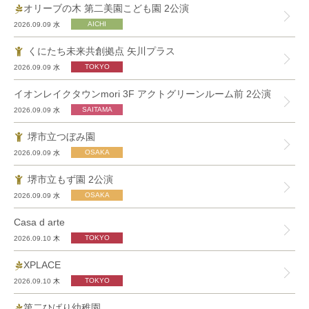
オリーブの木 第二美園こども園 2公演
2026.09.09
水
くにたち未来共創拠点 矢川プラス
2026.09.09
水
イオンレイクタウンmori 3F アクトグリーンルーム前 2公演
2026.09.09
水
堺市立つぼみ園
2026.09.09
水
堺市立もず園 2公演
2026.09.09
水
Casa d arte
2026.09.10
木
XPLACE
2026.09.10
木
第二ひばり幼稚園