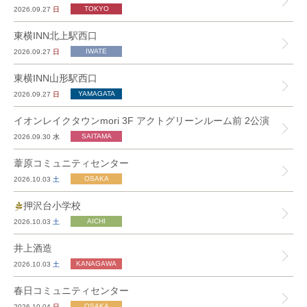
2026.09.27
日
東横INN北上駅西口
2026.09.27
日
東横INN山形駅西口
2026.09.27
日
イオンレイクタウンmori 3F アクトグリーンルーム前 2公演
2026.09.30
水
葦原コミュニティセンター
2026.10.03
土
押沢台小学校
2026.10.03
土
井上酒造
2026.10.03
土
春日コミュニティセンター
2026.10.04
日