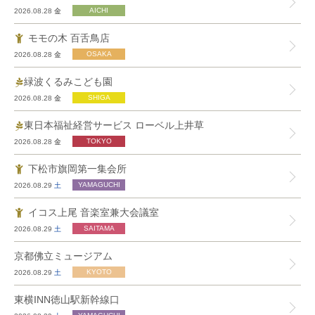
2026.08.28
金
モモの木 百舌鳥店
2026.08.28
金
緑波くるみこども園
2026.08.28
金
東日本福祉経営サービス ローベル上井草
2026.08.28
金
下松市旗岡第一集会所
2026.08.29
土
イコス上尾 音楽室兼大会議室
2026.08.29
土
京都佛立ミュージアム
2026.08.29
土
東横INN徳山駅新幹線口