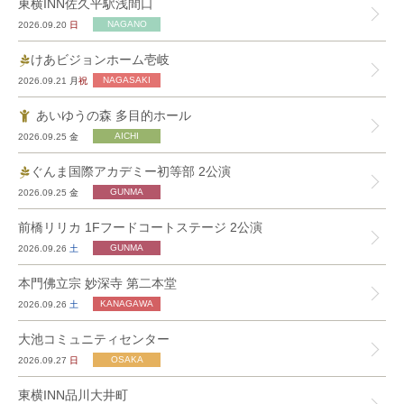
東横INN佐久平駅浅間口
2026.09.20
日
けあビジョンホーム壱岐
2026.09.21
月
祝
あいゆうの森 多目的ホール
2026.09.25
金
ぐんま国際アカデミー初等部 2公演
2026.09.25
金
前橋リリカ 1Fフードコートステージ 2公演
2026.09.26
土
本門佛立宗 妙深寺 第二本堂
2026.09.26
土
大池コミュニティセンター
2026.09.27
日
東横INN品川大井町