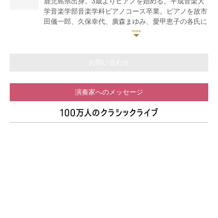
鹿児島県出身。3歳よりピアノを始める。平成音楽大
回福岡県高等学校音楽コンクール金賞、第19回同コン
学音楽学部音楽学科ピアノコース卒業。ピアノを故市
クール金賞及びグランプリ。
田儀一郎、久保幸代、廣森まゆみ、愛甲恵子の各氏に
第51回北九州芸術祭クラシックコンサート弦楽器部門
師事。室内楽を大石陽子氏に師事。海外音楽大学マス
優秀賞。
タークラスを受講し、アレキサンダー・ロスラー氏、
これまでにバイオリンを、篠崎永育、池田克己、景山
ハンス・ ペーター・シュテンツェル氏に師事する。
誠治、原田大志、扇谷泰朋、後藤龍伸の各氏に師事。
第24、25回鹿児島県高校音楽コンクール 金賞受
お問い合わせ
現在、オーケストラ、室内楽を中心に演奏活動を行っ
賞。2000年、VTMピアノコンクール九州大会連弾の
ている。北九州交響楽団コンサートマスター。北九州
部 高校・一般の部 最優秀賞受賞。平成音楽大学卒
市芸術文化振興財団による響ホール音楽アウトリーチ
演奏家へのメッセージ
業演奏会出演。2012年3月にベトナムにて「モーツァ
事業平成28・29年度登録アーティスト。篠崎ミュー
ルトのピアノコンツェルト第20番」をハノイナショナ
ジックアカデミー北九州校講師。北九州グランフィル
ルオーケストラと共演。
ハーモニー管弦楽団団員。
同年6月には古賀市にてガーシュインの「ラプソデ
ィ・イン・ブルー」を古賀市民オーケストラと共演。
2014年12月にロシアのマイコープにて「リストのピ
アノコンツェルト第1番」を現地のオーケストラと共
演し、自身がオーケストラアレンジを手掛けた日本の
四季メドレーや作曲をしたクローバーを演奏。フリー
のピアニストとして、様々な楽器とのアンサンブルや
伴奏等、クラシック～ポップスとジャンル問わず、幅
広いスタイルで九州各地にて精力的に演奏活動を行う
傍ら、オーケストラや小編成の編曲や作曲活動も行っ