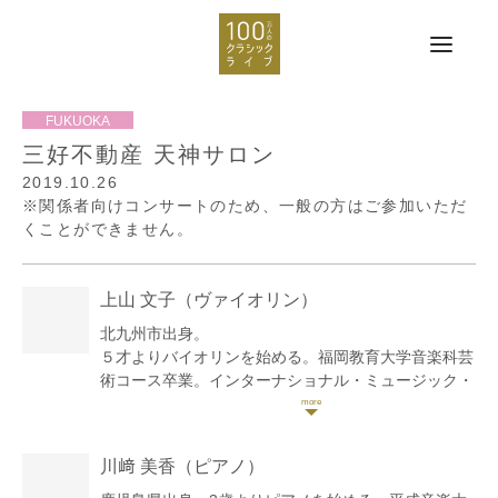
三好不動産 天神サロン
2019.10.26
※関係者向けコンサートのため、一般の方はご参加いただ
くことができません。
上山 文子
（ヴァイオリン）
北九州市出身。
５才よりバイオリンを始める。福岡教育大学音楽科芸
術コース卒業。インターナショナル・ミュージック・
アカデミーin北九州、北九州バロックアンサンブルセ
ミナー受講。 Ost-West Musikfest 2015において
Nicolas Koeckert、Rudolf Koeckert両氏のマスターク
川﨑 美香
（ピアノ）
ラス受講。
第６回日本クラシックコンクール全国大会入選。第17