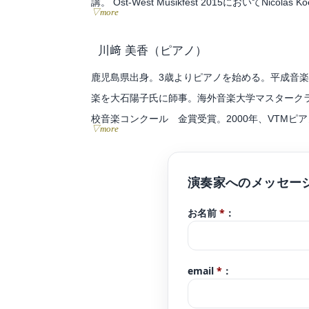
講。 Ost-West Musikfest 2015においてNicola
▽more
第６回日本クラシックコンクール全国大会入選。第
第51回北九州芸術祭クラシックコンサート弦楽器
川﨑 美香
（ピアノ）
これまでにバイオリンを、篠崎永育、池田克己、
鹿児島県出身。3歳よりピアノを始める。平成音
現在、オーケストラ、室内楽を中心に演奏活動を
楽を大石陽子氏に師事。海外音楽大学マスタークラ
28・29年度登録アーティスト。篠崎ミュージッ
校音楽コンクール 金賞受賞。2000年、VTM
▽more
にて「モーツァルトのピアノコンツェルト第20番
同年6月には古賀市にてガーシュインの「ラプソデ
ト第1番」を現地のオーケストラと共演し、自身
な楽器とのアンサンブルや伴奏等、クラシック～
お名前
*
：
作曲活動も行っている。2014年3月に北九州環
ダコ」の作曲・演奏を行った。
現在、中村女子高等学校非常勤講師。C熊本ミュー
email
*
：
た、福岡にて後進の指導も行っている。