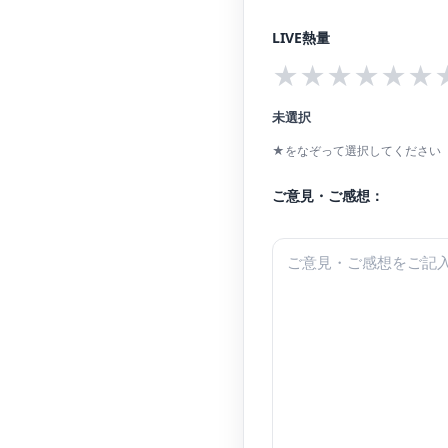
LIVE熱量
★
★
★
★
★
★
未選択
★をなぞって選択してください（
ご意見・ご感想：