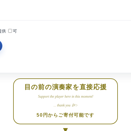
提供
可
目の前の演奏家を直接応援
Support the player here in this moment!
... thank you 🎻✨
50円からご寄付可能です