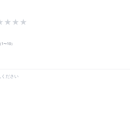
★
★
★
★
1〜10）