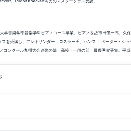
s Koeckert、Rudolf Koeckert両氏のマスタークラス受講。
17回福岡県高等学校音楽コンクール金賞、第19回同コンクール金賞及
部門優秀賞。
景山誠治、原田大志、扇谷泰朋、後藤龍伸の各氏に師事。
楽大学音楽学部音楽学科ピアノコース卒業。ピアノを故市田儀一郎、久
行っている。北九州交響楽団コンサートマスター。北九州市芸術文化振
スを受講し、アレキサンダー・ロスラー氏、ハンス・ ペーター・シュテ
クアカデミー北九州校講師。北九州グランフィルハーモニー管弦楽団団員
ピアノコンクール九州大会連弾の部 高校・一般の部 最優秀賞受賞。平成
」をハノイナショナルオーケストラと共演。
ィ・イン・ブルー」を古賀市民オーケストラと共演。2014年12月に
がオーケストラアレンジを手掛けた日本の四季メドレーや作曲をしたク
ポップスとジャンル問わず、幅広いスタイルで九州各地にて精力的に演
境未来都市推進支援事業のグリーンオペラ「なの花のおはなし」、同年8月
ジックアーティスト、AXISチェンバーオーケストラ、宗像市、川崎町