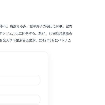
びグランプリ。
保幸代、廣森まゆみ、愛甲恵子の各氏に師事。室内
興財団による響ホール音楽アウトリーチ事業平成
ンツェル氏に師事する。第24、25回鹿児島県高
。
音楽大学卒業演奏会出演。2012年3月にベトナム
ロシアのマイコープにて「リストのピアノコンツェル
ローバーを演奏。フリーのピアニストとして、様々
奏活動を行う傍ら、オーケストラや小編成の編曲や
には夏休み平和祈念公演第10弾「折り鶴の少女 サ
、古賀市の「第九」のピアニストとして携わる。ま