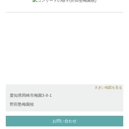
Stefan Vladar、室内楽をChristoph Eggner、歌曲伴奏
をJustus Zeyenの各氏に師事。
大きい地図を見る
愛知県岡崎市梅園3-8-1
野田塾梅園校
お問い合わせ