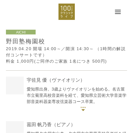
野田塾梅園校
2019.04.20
開場 14:00～／開演 14:30～
（1時間の解説
付コンサートです）
料金 1,000円(ご同伴のご家族 1名につき 500円)
宇佐見 優
（ヴァイオリン）
愛知県出身。3歳よりヴァイオリンを始める。名古屋
市立菊里高校音楽科を経て、愛知県立芸術大学音楽学
部音楽科器楽専攻弦楽器コース卒業。
第66回全日本学生音楽コンクール名古屋大会高校の部
入選。
第3回宗次ホール弦楽四重奏コンクールに出場し、原
菰田 帆乃香
（ピアノ）
田禎夫、ヴァーツラフ・レメシュ、百武由紀の各氏の
マスタークラスを受講。