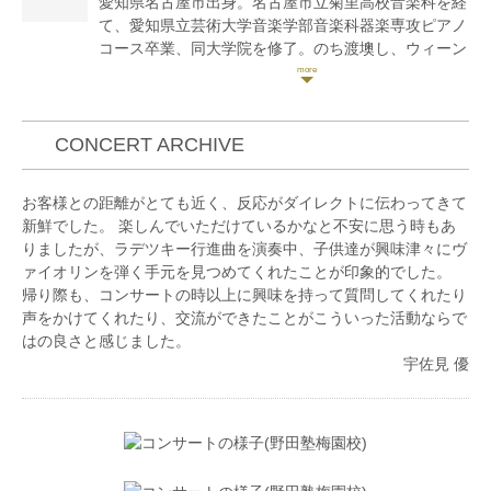
愛知県名古屋市出身。名古屋市立菊里高校音楽科を経
大学選抜による「第49回卒業演奏会」等に出演。
て、愛知県立芸術大学音楽学部音楽科器楽専攻ピアノ
これまでにヴァイオリンを花井晶子、森下陽子、沼田
コース卒業、同大学院を修了。のち渡墺し、ウィーン
園子、白石禮子の各氏に、室内楽を百武由紀、花崎薫
国立音楽大学ソロ・ピアノ科研究課程を修了。現在、
の各氏に師事。
同大学院歌曲伴奏科にて研鑽を積む。
現在ヴァイオリン、ヴィオラ奏者として室内楽、レコ
これまでに、第29回日本教育連盟C部門全国大会本選
ーディング、オーケストラなどでの演奏を行なってい
優秀賞、及び全国優秀者演奏会出演、第3回刈谷国際
CONCERT ARCHIVE
る。
音楽コンクール一般部門優秀賞、第18回ショパン国際
一般社団法人アマービレフィルハーモニー管弦楽団ア
ピアノコンクール in Asia 大学·一般部門アジア大会銅
お客様との距離がとても近く、反応がダイレクトに伝わってきて
ソシエイトプレイヤー。
賞、第12回岐阜国際音楽祭コンクール 一般Ⅰ部門
新鮮でした。 楽しんでいただけているかなと不安に思う時もあ
録音専門オーケストラgaQdan所属。
第3位、ジャーナリスト賞、審査員特別賞など多数の
りましたが、ラデツキー行進曲を演奏中、子供達が興味津々にヴ
コンクールで受賞。
ァイオリンを弾く手元を見つめてくれたことが印象的でした。
愛知県立芸術大学在学中に学内選抜者による「ピアノ
帰り際も、コンサートの時以上に興味を持って質問してくれたり
名曲コンサート」、「第51回定期演奏会」「大学院修
声をかけてくれたり、交流ができたことがこういった活動ならで
了演奏会ジョイントコンサート」に出演。2019年優
はの良さと感じました。
秀学生賞を受賞し、愛知県知事表敬訪問を行う。また
宇佐見 優
大学院修了時に、第130回日本音楽学会中部支部定例
研究会にて修了論文「ピアノ演奏におけるオーケスト
ラ的発想ープロコフィエフによるオーケストラ編曲の
分析とその再現を通じてー」を発表。
これまでに、ピアノを隈本浩明、遠藤絵美子、西川秀
人、Irina Chukovskaya、Wolfgang Watzinger、