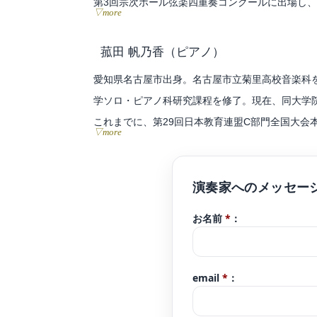
第3回宗次ホール弦楽四重奏コンクールに出場し
▽more
大学選抜による「第49回卒業演奏会」等に出演。
これまでにヴァイオリンを花井晶子、森下陽子、
菰田 帆乃香
（ピアノ）
現在ヴァイオリン、ヴィオラ奏者として室内楽、
愛知県名古屋市出身。名古屋市立菊里高校音楽科
一般社団法人アマービレフィルハーモニー管弦楽
学ソロ・ピアノ科研究課程を修了。現在、同大学
録音専門オーケストラgaQdan所属。
これまでに、第29回日本教育連盟C部門全国大会
▽more
クール in Asia 大学·一般部門アジア大会
愛知県立芸術大学在学中に学内選抜者による「ピア
受賞し、愛知県知事表敬訪問を行う。また大学院
エフによるオーケストラ編曲の分析とその再現を
お名前
*
：
これまでに、ピアノを隈本浩明、遠藤絵美子、西川秀人、Irina C
の各氏に師事。
email
*
：