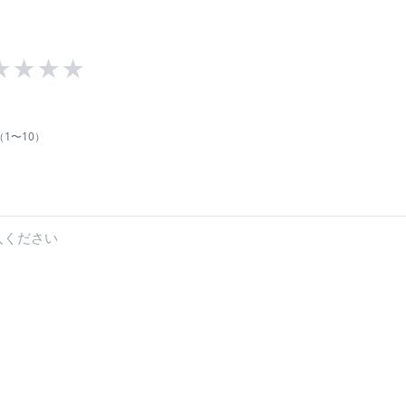
★
★
★
★
1〜10）