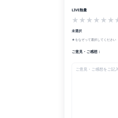
LIVE熱量
★
★
★
★
★
★
未選択
★をなぞって選択してください（
ご意見・ご感想：