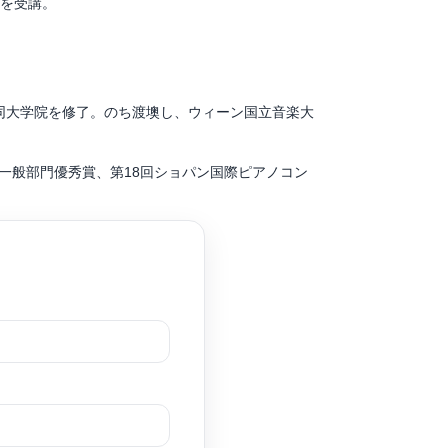
スを受講。
。
同大学院を修了。のち渡墺し、ウィーン国立音楽大
一般部門優秀賞、第18回ショパン国際ピアノコン
スト賞、審査員特別賞など多数のコンクールで受賞。
ントコンサート」に出演。2019年優秀学生賞を
アノ演奏におけるオーケストラ的発想ープロコフィ
Christoph Eggner、歌曲伴奏をJustus Zeyen