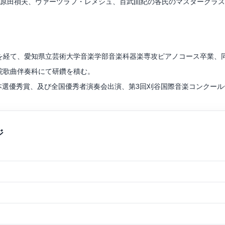
、原田禎夫、ヴァーツラフ・レメシュ、百武由紀の各氏のマスタークラ
沼田園子、白石禮子の各氏に、室内楽を百武由紀、花崎薫の各氏に師事
レコーディング、オーケストラなどでの演奏を行なっている。
を経て、愛知県立芸術大学音楽学部音楽科器楽専攻ピアノコース卒業、
団アソシエイトプレイヤー。
院歌曲伴奏科にて研鑽を積む。
本選優秀賞、及び全国優秀者演奏会出演、第3回刈谷国際音楽コンクール
銅賞、第12回岐阜国際音楽祭コンクール 一般Ⅰ部門 第3位、ジャーナリ
ノ名曲コンサート」、「第51回定期演奏会」「大学院修了演奏会ジョイ
修了時に、第130回日本音楽学会中部支部定例研究会にて修了論文「ピ
通じてー」を発表。
hukovskaya、Wolfgang Watzinger、Stefan Vladar、室内楽を