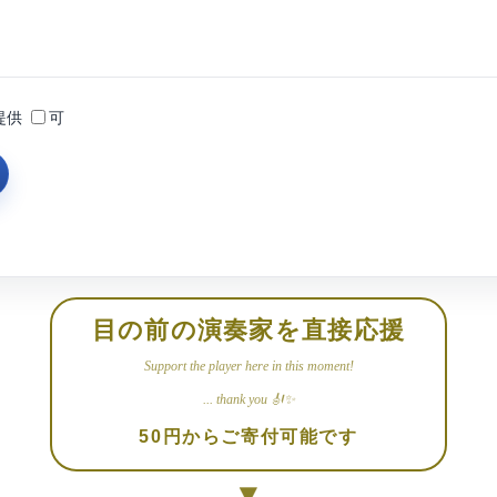
提供
可
目の前の演奏家を直接応援
Support the player here in this moment!
... thank you 🎻✨
50円からご寄付可能です