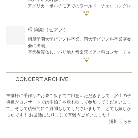
アメリカ・ボルチモアでのワールド・チェロコングレ
スに招待参加、出演。小澤征爾氏の「サイトウキネ
ン、若い音楽家の為の勉強会」にて演奏会に出演。チ
ョン・ミュンフン指揮「別府アルゲリッチ音楽祭」、
桶 絢湖
（ピアノ）
ロリン・マゼール指揮「NYテロ追悼演奏会」等、国
内外の演奏家と数多く共演。
桐朋学園大学ピアノ科卒業。同大学ピアノ科卒業演奏
桐朋学園大学嘱託演奏員を務めたのち、オランダ・メ
会に出演。
シアンアカデミー ( 最高演奏者課程 ) に留学、同アカ
卒業後渡仏し、パリ地方音楽院ピアノ科コンサーティ
デミー初の栄誉賞を授与される。ソロリサイタル、ピ
スト課程を審査員満場一致の首席卒業、同時にピアノ
アノ三重奏、弦楽四重奏等、各地で数々の演奏会に出
伴奏科を卒業。
演。
フランスにて音楽院や夏季アカデミーの伴奏員なども
現在、ソロ、室内楽等で幅広く活動。ハイドンチェロ
務める。
CONCERT ARCHIVE
協奏曲第2番、ドヴォルザークチェロ協奏曲を演奏し
第9回クロードボネトン国際ピアノコンクール(仏)第1
好評を得る。
位及び現代曲賞受賞。
主催様に手作りのお昼ご飯までご用意いただきまして、沢山の子
これまでにチェロを井上頼豊、山崎伸子、ユルーン・
南仏各地や東京、広島にてソロリサイタルを開催。
供達がコンサートでは手拍子や歌も歌って参加してくださいまし
ルーリング、青木十良の各氏に、室内楽を山口裕之、
これまでにピアノを故吉田文子、須田美穂、広瀬康、
て、そして積極的にご質問もしてくださいまして、とても嬉しか
藤井一興の各氏に師事。ザルツブルク・モーツァルテ
P. Zygmanowski, O.Gardon、伴奏法を保津玲子、
ったです！ お世話になりまして有難うございました！
ウム音楽院やアンギャン音楽祭などで、フランソワ・
C.Colletの各氏に師事。現在、ピアノソロ、アンサン
浦川 うらら
ギー、ユリウス・ベルガー各氏のマスタークラスを修
ブルピアニストとして演奏活動する傍ら、後進の指導
了。
にもあたる。桐朋学園大学附属子供のための音楽教室
(小金井)ピアノ科講師。