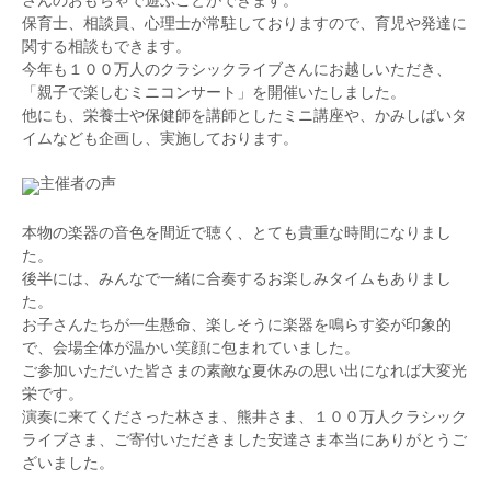
ーションにも従事してきた経験を背景に、演奏・指導
2011年『江戸川区ゆかりの音楽家によるチャリティ
保育士、相談員、心理士が常駐しておりますので、育児や発達に
の双方において身体の使い方や姿勢への理解を深く持
コンサート』メンバーに選出される。ラ・フォル・ジ
関する相談もできます。
つ。楽器を「長く、無理なく楽しむ」ための視点を持
ュルネ・オ・ジャポンエリアコンサート、 台場メモ
今年も１００万人のクラシックライブさんにお越しいただき、
った指導者として、音楽家と医療従事者という二つの
リアルツリー点灯式、松屋銀座ファッションウィー
「親子で楽しむミニコンサート」を開催いたしました。
専門性を独自の形で融合させた活動を続けている。
ク、丸ビル、oazo、ブリックスクエア、新宿駅西口
他にも、栄養士や保健師を講師としたミニ講座や、かみしばいタ
広場、横浜ベイブリッジ、横浜ベイクオーター、横浜
イムなども企画し、実施しております。
スタジアム、丸亀町商店街(香川県)、かちかちワイド
(サガテレビ)、名古屋マリオットアソシアホテルクリ
主催者の声
スマスコンサート、所沢ゆめあかり音楽会2016、等
で演奏。
本物の楽器の音色を間近で聴く、とても貴重な時間になりまし
FM浦和『吉武大地のミラクルミュージック』、sky
た。
music Tuesday 『violinist Tsukasaの星が降るころ
後半には、みんなで一緒に合奏するお楽しみタイムもありまし
に』ゲスト出演。日本テレビ系列ドラマにおいて手の
た。
吹替、複数のドラマサウンドトラックにおけるレコー
お子さんたちが一生懸命、楽しそうに楽器を鳴らす姿が印象的
ディングに参加。 また、全国各地でのスクールコン
で、会場全体が温かい笑顔に包まれていました。
サートに出演。2011年より東北とピアノでつながり
ご参加いただいた皆さまの素敵な夏休みの思い出になれば大変光
音楽を届けるプロジェクト『Rusing Sun』音楽メン
栄です。
バー。被災地でのボランティアコンサート、東京での
演奏に来てくださった林さま、熊井さま、１００万人クラシック
チャリティコンサートに出演している。
ライブさま、ご寄付いただきました安達さま本当にありがとうご
ざいました。