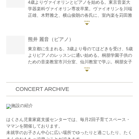
4歳よりヴァイオリンとピアノを始める。東京音楽大
学器楽科ヴァイオリン専攻卒業。ヴァイオリンを川端
正雄、木野雅之、横山俊朗の各氏に、室内楽を苅田雅
治、山口裕之の各氏に、ヴィオラを百武由紀、生野正
樹の各氏に師事。
在学中より学内外にてコンサートマスターを務めるほ
熊井 麗音
（ピアノ）
か、国内プロオーケストラへの賛助出演、アーティス
トのレコーディングやライブコンサートへの参加な
東京都に生まれる。3歳より母のてほどきを受け、5歳
ど、幅広い演奏活動を展開。
よりピアノのレッスンに通い始める。桐朋学園子供の
第3回みおつくし音楽祭クラシックコンクール大阪府
ための音楽教室市川分室、仙川教室で学ぶ。桐朋女子
知事賞・21世紀協会長賞。
高等学校音楽科を経て、桐朋学園大学卒、同研究科修
Kデザインクラシックコンクール室内楽部門優秀賞を
了。これまでにピアノを大野京子、加藤伸佳、高橋多
受賞。
佳子、下田幸二、中井恒仁の各氏に師事。また、練木
第23回小野アンナ記念会オーディションに合格。特別
繁夫氏からもレッスンを受ける。また、室内楽を小澤
CONCERT ARCHIVE
記念演奏会に出演。
英世、江藤アンジェラ、藤井一興より学ぶ。スイス
ローザンヌ音楽院より奨学金を得て夏季セミナーに参
施設の紹介
現在はヴァイオリン・ヴィオラ奏者としてソロおよび
加。その他にもザルツブルグモーツァルテウム音楽
室内楽での演奏を行うとともに、市民オーケストラで
院、トマム、鯵ヶ沢の講習会等に参加し、研鑽を積
はくさん児童家庭支援センターでは、毎月2回子育てスペース・
のコンサートマスター・トップ奏者・技術指導を務
む。第2回横浜国際ピアノコンクールをはじめ数々の
ママンを開催しております。
め、地域に根ざした音楽家として活動している。
コンクール、オーディションで入賞。2007年、江戸
未就学のお子さん中心に広い場所でゆったりと過ごしたり、たく
また理学療法士免許を取得。医療現場でのリハビリテ
川フィルハーモニーオーケストラと共演。また、
さんのおもちゃで遊ぶことができます。