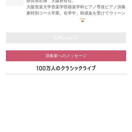
奈良県出身、大阪府在住。
これまで、中島慎子、森田玲子、大谷玲子、小栗まち
大阪音楽大学音楽学部器楽学科ピアノ専攻ピアノ演奏
絵各氏に師事。
家特別コース卒業。在学中、助成金を受けてウィーン
クラシック音楽を「敷居の高い芸術」という性質はそ
国際音楽セミナーを受講、ディプロマ取得。卒業後、
のままに「気軽に楽しんでもらえる」活動を目指す中
飛騨室内楽セミナー、しまなみ音楽祭室内楽セミナ
で、後進の指導や自身のリサイタル活動の他、アウト
ー、ACT音楽セミナー、上田晴子ピアノスクールなど
リーチ活動やSNS活動も精力的に行っている。
国内各地の講習会に参加し、室内楽の研鑚を積む。
お問い合わせ
オーケストラ、フルートオーケストラとピアノ協奏曲
を共演。オーケストラのピアノ・チェレスタ奏者、吹
演奏家へのメッセージ
奏楽のチェレスタ奏者としての客演も果たす。
第10回熊楠の里音楽コンクール第1位。併せて、南方
熊楠保存顕彰会長賞受賞(全部門1位)。第18回及び第
25回万里の長城杯国際音楽コンクール、第25回長江
杯国際音楽コンクールにて優秀伴奏者賞受賞。他、多
数受賞。
関西テレビ「よーいドン!」、ABCテレビ「キャス
ト」、NHKニュース(関西)、ラジオ関西「情報アサイ
チ!」等のメディアにも出演。
ピアノを岡原慎也、芹澤佳司の各氏に、室内楽を藤井
快哉氏に師事。
現在はアンサンブルピアニストとして、コンサートホ
ールのみならず全国各地の商業施設、福祉施設、学校