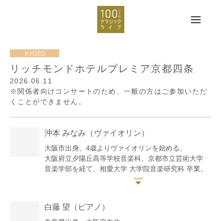
リッチモンドホテルプレミア京都四条
2026.06.11
※関係者向けコンサートのため、一般の方はご参加いただ
くことができません。
沖本 みなみ
（ヴァイオリン）
大阪市出身。4歳よりヴァイオリンを始める。
大阪府立夕陽丘高等学校音楽科、京都市立芸術大学
音楽学部を経て、相愛大学 大学院音楽研究科 卒業。
第18回万里の長城杯高校生の部1位及び中国駐大阪総
領事賞。第70回全日本学生音楽コンクール大阪大会入
選。第22回姫路パルナソス音楽コンクール入選 及び
白藤 望
（ピアノ）
池辺晋一郎賞。第5回豊中音楽コンクール大学・一般
の部管弦楽器部門第3位。他。