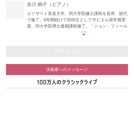
フリーの奏者として広島を中心に演奏活動を行う傍
吉川 絢子
（ピアノ）
ら、後進の指導にもあたっている。
現在、エリザベト音楽大学付属音楽園・同エクステン
エリザベト音楽大学、同大学院修士課程を首席、総代
ションセンター講師、はつかいち室内合奏団“SA・
で修了。6年間続けて特待生としてザビエル奨学賞受
KU・RA“団員、あきクラシックコンサート実行委員会
賞。同大学院博士後期課程修了。「ジョン・フィール
委員。
ドのピアノ協奏曲研究 ―2楽章形式とノクターン様
式を中心に―」において博士号(音楽)を取得。フラン
ス、スイスにてマスタークラス修了。第11回万里の長
城杯国際音楽コンクール大学生部門第1位をはじめ、
お問い合わせ
数々のコンクールに入賞。韓国・光州で開催された第
1回サマーピアノフェスティバルに招待演奏者として
演奏家へのメッセージ
招待される。これまでに広島交響楽団、チェコ・フィ
ルハーモニー弦楽四重奏団、ドビュッシー弦楽四重奏
団と共演。ピアノを廣澤久美子、西村順子、横山幸雄
の各氏に師事。現在、エリザベト音楽大学付属音楽園
講師、比治山大学短期大学部非常勤講師、安田女子大
学・安田女子短期大学非常勤講師として後進の指導に
あたる。東広島市音楽普及啓発事業登録アーティス
ト。(株)クライスエムイー所属アーティスト、まなぶ
音ライン講師。あきクラシックコンサート実行委員会
委員。