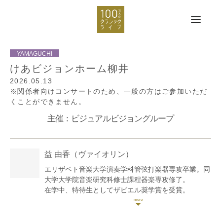
けあビジョンホーム柳井
2026.05.13
※関係者向けコンサートのため、一般の方はご参加いただ
くことができません。
主催：ビジュアルビジョングループ
益 由香
（ヴァイオリン）
エリザベト音楽大学演奏学科管弦打楽器専攻卒業。同
大学大学院音楽研究科修士課程器楽専攻修了。
在学中、特待生としてザビエル奨学賞を受賞。
ヴァイオリンを吉井くに子、石川静、石井啓一郎、瀬
川光子の各氏に師事。