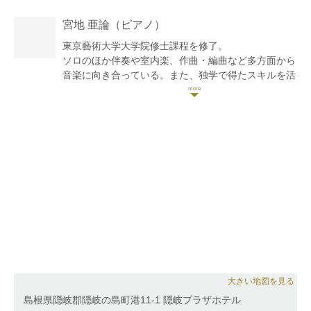
シリア国際音楽コンクール第3位、大阪国際音楽コン
クール入選、ジュニア国際音楽コンクール第4位、全
宮地 亜論
（ピアノ）
日本ソロ&アンサンブルコンテスト金賞など。
ジャンルを問わず、幅広く演奏活動をしている。
東京藝術大学大学院修士課程を修了。
ソロのほか伴奏や室内楽、作曲・編曲など多方面から
音楽に向き合っている。また、独学で得たスキルを活
かして写真・動画の撮影や録音なども行う。
市川市文化振興財団即興オーディション最優秀賞、第
4回藝大ピアノコンクール第3位など多数受賞。ピアノ
を江口玲氏に師事。
大きい地図を見る
島根県隠岐郡隠岐の島町港11-1 隠岐プラザホテル