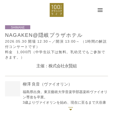
NAGAKEN@隠岐プラザホテル
2026.05.30
開場 12:30～／開演 13:00～
（1時間の解説
付コンサートです）
料金 1,000円（中学生以下は無料。乳幼児でもご参加で
きます。）
主催：株式会社永賢組
柳澤 良音
（ヴァイオリン）
福島県出身。東京藝術大学音楽学部器楽科ヴァイオリ
ン専攻を卒業。
3歳よりヴァイオリンを始め、現在に至るまで大谷康
子、廣岡克隆、草野美香各師に師事。主な受賞歴はセ