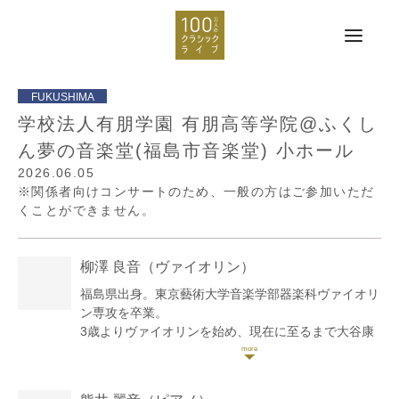
学校法人有朋学園 有朋高等学院@ふくし
ん夢の音楽堂(福島市音楽堂) 小ホール
2026.06.05
※関係者向けコンサートのため、一般の方はご参加いただ
くことができません。
柳澤 良音
（ヴァイオリン）
福島県出身。東京藝術大学音楽学部器楽科ヴァイオリ
ン専攻を卒業。
3歳よりヴァイオリンを始め、現在に至るまで大谷康
子、廣岡克隆、草野美香各師に師事。主な受賞歴はセ
シリア国際音楽コンクール第3位、大阪国際音楽コン
クール入選、ジュニア国際音楽コンクール第4位、全