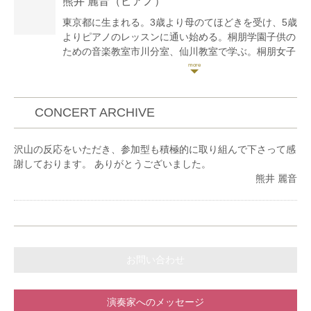
熊井 麗音
（ピアノ）
日本ソロ&アンサンブルコンテスト金賞など。
ジャンルを問わず、幅広く演奏活動をしている。
東京都に生まれる。3歳より母のてほどきを受け、5歳
よりピアノのレッスンに通い始める。桐朋学園子供の
ための音楽教室市川分室、仙川教室で学ぶ。桐朋女子
高等学校音楽科を経て、桐朋学園大学卒、同研究科修
了。これまでにピアノを大野京子、加藤伸佳、高橋多
佳子、下田幸二、中井恒仁の各氏に師事。また、練木
繁夫氏からもレッスンを受ける。また、室内楽を小澤
CONCERT ARCHIVE
英世、江藤アンジェラ、藤井一興より学ぶ。スイス
ローザンヌ音楽院より奨学金を得て夏季セミナーに参
沢山の反応をいただき、参加型も積極的に取り組んで下さって感
加。その他にもザルツブルグモーツァルテウム音楽
謝しております。 ありがとうございました。
院、トマム、鯵ヶ沢の講習会等に参加し、研鑽を積
熊井 麗音
む。第2回横浜国際ピアノコンクールをはじめ数々の
コンクール、オーディションで入賞。2007年、江戸
川フィルハーモニーオーケストラと共演。また、
2011年『江戸川区ゆかりの音楽家によるチャリティ
コンサート』メンバーに選出される。ラ・フォル・ジ
ュルネ・オ・ジャポンエリアコンサート、 台場メモ
お問い合わせ
リアルツリー点灯式、松屋銀座ファッションウィー
ク、丸ビル、oazo、ブリックスクエア、新宿駅西口
広場、横浜ベイブリッジ、横浜ベイクオーター、横浜
演奏家へのメッセージ