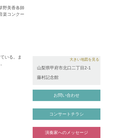
。
草野美香各師
音楽コンクー
ブルコンテス
っている。ま
大きい地図を見る
う。
山梨県甲府市北口二丁目2-1
コンクール第
藤村記念館
お問い合わせ
コンサートチラシ
演奏家へのメッセージ