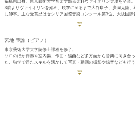
福島県出身。東京藝術大学音楽学部器楽科ヴァイオリン専攻を卒業
3歳よりヴァイオリンを始め、現在に至るまで大谷康子、廣岡克隆、
に師事。主な受賞歴はセシリア国際音楽コンクール第3位、大阪国際
ル入選、ジュニア国際音楽コンクール第4位、全日本ソロ&アンサン
ト金賞など。
ジャンルを問わず、幅広く演奏活動をしている。
宮地 亜論
（ピアノ）
東京藝術大学大学院修士課程を修了。
ソロのほか伴奏や室内楽、作曲・編曲など多方面から音楽に向き合
た、独学で得たスキルを活かして写真・動画の撮影や録音なども行
市川市文化振興財団即興オーディション最優秀賞、第4回藝大ピアノ
3位など多数受賞。ピアノを江口玲氏に師事。