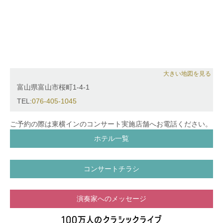
ションショーにてランウェイの側で演奏に参加。
治、景山裕子各氏のマスタークラス ピアニストを務
オーケストラでは 「コバケンと仲間たちオーケスト
める。
ラ」メンバーとして 全国各地を公演。ゲーム音楽オ
これまでにピアノを大長美由紀、山田富士子、高野耀
ーケストラ「JAGMO」にも参加。フランス、韓国な
子、アンヌ-リーズ・ガスタルディ、アンヌ・ケフェ
ど海外及び国内マスタークラス多数修了。音楽団体
レック各氏 室内楽を大須賀恵里、マリー・フラン
JPCO所属。公式認証17ライバー。
ス・ジレ、クリスチャン・イヴァルディ、エリック・
2019年日テレBS「恋するクラシック」出演。
ル・サージュ、ポール・メイエ各氏 伴奏法をアリア
大きい地図を見る
趣味のワークアウトでは2018ホノルルマラソン
ンヌ・ジャコブ氏に師事。
富山県富山市桜町1-4-1
42.195km完走。桐朋女子高等学校音楽科を経て桐朋
日本演奏連盟会員。
学園大学卒業。
TEL:
076-405-1045
2019年度成績優秀者による桐朋学園卒業演奏会(紀尾
井ホール)出演。
ご予約の際は東横インのコンサート実施店舗へお電話ください。
2021年 一時帰国中に調トリオ結成。第1回コンサー
ホテル一覧
トで好評を博す。
2022年べルギー王立レメンス音楽院修士課程首席卒
業。Academy of Performing arts Overijs(バレエ学校)
コンサートチラシ
同時卒業。
調雅子完全帰国記念リサイタルを三鷹市芸術文化セン
ター風のホールにて開催。Japan General Orchestra
演奏家へのメッセージ
メンバー。
2023年調DUO結成。第1回コンサートで好評を博す。