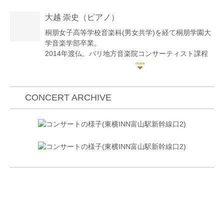
音楽コンクール第2位。第1回横浜国際音楽コンクール
大越 崇史
（ピアノ）
第3位 他多数上位入賞。
2017年宮地楽器主催 初ソロリサイタル「19歳の今」
桐朋女子高等学校音楽科(男女共学)を経て桐朋学園大
小金井宮地楽器ホール大ホールにて開催。
学音楽学部卒業。
東京音楽大学主催交歓演奏会にて 桐朋女子高校代表
2014年渡仏。パリ地方音楽院コンサーティスト課程
で弦楽四重奏で出演。
ピアノ科 室内楽科を併せて卒業。
2017年 桐朋学園成績優秀者によるStudent Concertや
学内選抜の室内楽演奏会に出演。
2005年大阪国際音楽コンクールデュオ・アンサンブ
都内小学校芸術鑑賞教室や幼稚園、障害者施設でのコ
ル部門第2位受賞。2011年日本クラシック音楽コンク
CONCERT ARCHIVE
ンサート、高齢者施設での毎月の定期演奏会「調の時
ール全国大会ピアノ部門入選。2012年デザインK国際
間」を企画、出演。
音楽コンクール二重奏部門第1位、併せてグランプリ
市立中学校式典記念講演会講師として講演と演奏を務
受賞。2014年ザルツブルク=モーツァルト国際室内楽
める。POLA✖︎メルセデスベンツ企画イベントで演
コンクール特別賞。第3回秋吉台音楽コンクール室内
奏、アストンマーティン オープニング記念パティー
楽部門第4位入賞。2016年コンセール・ヴィヴァン新
で演奏。ラフォルジュルネ オリビエ・シャルリエ公
人オーディション優秀賞受賞。
開レッスンに出演。京都フランス音楽アカデミーにて
選抜受講生コンサートに出演。
帰国後、白井篤、神尾真由子各氏、ドイツ・グラモフ
2018年10月には ポーランド ワルシャワにて 「ポー
ォン120周年記念 Yellow Lounge Tokyo 2019ではマ
ランド独立100周年記念公演」に於いてバイオリンソ
リ・サムエルセン氏(Vn)と共演するなど、室内楽分野
ロとモダンバレエで出演。
で活躍。
楽天ファッションウィーク「CHIKA KISADA」ファッ
2016年より、信州クロイツェル音楽村にて景山誠