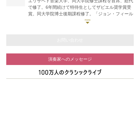
エリザベト音楽大学、同大学院修士課程を首席、総代
ションセンター講師、はつかいち室内合奏団“SA・
で修了。6年間続けて特待生としてザビエル奨学賞受
KU・RA“団員、あきクラシックコンサート実行委員会
賞。同大学院博士後期課程修了。「ジョン・フィール
委員。
ドのピアノ協奏曲研究 ―2楽章形式とノクターン様
式を中心に―」において博士号(音楽)を取得。フラン
ス、スイスにてマスタークラス修了。第11回万里の長
城杯国際音楽コンクール大学生部門第1位をはじめ、
お問い合わせ
数々のコンクールに入賞。韓国・光州で開催された第
1回サマーピアノフェスティバルに招待演奏者として
演奏家へのメッセージ
招待される。これまでに広島交響楽団、チェコ・フィ
ルハーモニー弦楽四重奏団、ドビュッシー弦楽四重奏
団と共演。ピアノを廣澤久美子、西村順子、横山幸雄
の各氏に師事。現在、エリザベト音楽大学付属音楽園
講師、比治山大学短期大学部非常勤講師、安田女子大
学・安田女子短期大学非常勤講師として後進の指導に
あたる。東広島市音楽普及啓発事業登録アーティス
ト。(株)クライスエムイー所属アーティスト、まなぶ
音ライン講師。あきクラシックコンサート実行委員会
委員。