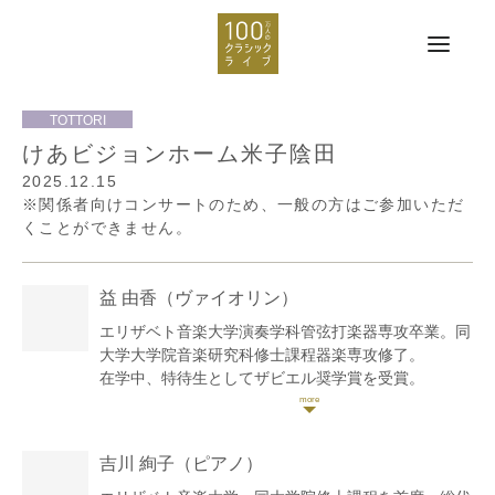
けあビジョンホーム米子陰田
2025.12.15
※関係者向けコンサートのため、一般の方はご参加いただ
くことができません。
益 由香
（ヴァイオリン）
エリザベト音楽大学演奏学科管弦打楽器専攻卒業。同
大学大学院音楽研究科修士課程器楽専攻修了。
在学中、特待生としてザビエル奨学賞を受賞。
ヴァイオリンを吉井くに子、石川静、石井啓一郎、瀬
川光子の各氏に師事。
フリーの奏者として広島を中心に演奏活動を行う傍
吉川 絢子
（ピアノ）
ら、後進の指導にもあたっている。
現在、エリザベト音楽大学付属音楽園・同エクステン