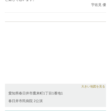
田真砂子、上野栄美子、安田和恵、小林功各氏に師
宇佐見 優
事。
更に音楽活動だけではなく、桂由美ブライダルショー
などのショーモデルとしての活動実績有り。ミスブラ
イダルモデル全国大会に選抜。ベストスタイル賞など
を受賞。
大きい地図を見る
愛知県春日井市鷹来町1丁目1番地1
春日井市民病院 2公演