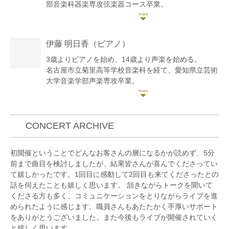
部音楽科器楽専攻弦楽器コース卒業。
第66回全日本学生音楽コンクール名古屋大会高校の部
入選。
第3回宗次ホール弦楽四重奏コンクールに出場し、原
伊藤 明日香
（ピアノ）
田禎夫、ヴァーツラフ・レメシュ、百武由紀の各氏の
マスタークラスを受講。
3歳よりピアノを始め、14歳より声楽を始める。
大学選抜による「第49回卒業演奏会」等に出演。
名古屋市立菊里高等学校音楽科を経て、愛知県立芸術
これまでにヴァイオリンを花井晶子、森下陽子、沼田
大学音楽学部声楽専攻卒業。
園子、白石禮子の各氏に、室内楽を百武由紀、花崎薫
2005年ヤマハピアノフェスティバル中部大会奨励賞
の各氏に師事。
受賞。
現在ヴァイオリン、ヴィオラ奏者として室内楽、レコ
第15回グレンツェンピアノコンクール関西中部大会優
ーディング、オーケストラなどでの演奏を行なってい
秀賞受賞。ヤマハ指導グレード3級取得。
CONCERT ARCHIVE
る。
現在はボイストレーナーとして活動する他、レストラ
一般社団法人アマービレフィルハーモニー管弦楽団ア
ンやラウンジ、ブライダルシーンやパーティー演奏な
初開催ということでどんなお客さんの層になるかが読めず、5分
ソシエイトプレイヤー。
どの活動も多岐に渡り行なっている。
前まで曲目を検討しましたが、結果皆さんが喜んでくださってい
録音専門オーケストラgaQdan所属。
また過去の経験を生かし、弾き語りとしてクラシック
て嬉しかったです。1回目に感動して2回目も来てくださったとの
部門だけでなく様々なジャンルでも演奏を行なうだけ
話を伺えたことも嬉しく思います。 頷きながらトークを聞いて
でなく、クラシック伴奏を務めるなど多才に演奏活動
くださる方も多く、コミュニケーションをとりながらライブを進
を行っている。
められたように感じます。職員さんもあたたかく手厚いサポート
これまでに、声楽を筧真美子、ビルギッタ・ノルドフ
をありがとうございました。また今後もライブが開催されていく
ァルク、マルチェッラ・レアーレ各氏に、ピアノを富
と嬉しく思います。