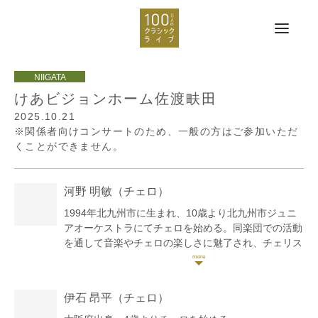
けあビジョンホーム佐渡畉田
2025.10.21
※関係者向けコンサートのため、一般の方はご参加いただ
くことができません。
河野 明敏
（チェロ）
1994年北九州市に生まれ、10歳より北九州市ジュニ
アオーケストラにてチェロを始める。同楽団での活動
を通して音楽やチェロの楽しさに魅了され、チェリス
トとして生きていくことを決意。これまでに加治誠
子、宮田浩久、上村昇、河野文昭の各氏に師事。京都
市立芸術大学音楽学部卒業、東京藝術大学大学院音楽
伊石 昂平
（チェロ）
研究科修士課程修了。リサイタルなどのソロ活動やオ
ーケストラへの客演に加え、ピアノ三重奏団「トリオ