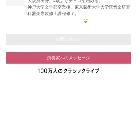
大阪府出身。4歳よりチェロを始める。
デルアルテ」のメンバーとして、室内楽にも精力的に
神戸大学文学部卒業後、東京藝術大学大学院音楽研究
取り組んでいる。サントリーホール室内楽アカデミー
科器楽専攻修士課程修了。
第5期フェロー。第1回杉並公会堂ベヒシュタイン室内
第6回、第12回泉の森ジュニアチェロコンクール小学
楽コンクールにて第1位および審査員特別賞を受賞。
生の部、高校生以上の部ともに金賞。第21回日本クラ
シック音楽コンクール弦楽器部門全国大会第2位(最高
位)。第72回全日本学生音楽コンクールチェロ部門大
お問い合わせ
学の部全国大会第1位。ザルツブルク=モーツァルト国
際室内楽コンクール2020 in Tokyo 第1位。
演奏家へのメッセージ
これまでに川元適益、林俊昭、中木健二、藤森亮一の
各氏に師事。
現在は東京と大阪を中心に演奏活動を行い、大阪にて
後進の指導にもあたる。