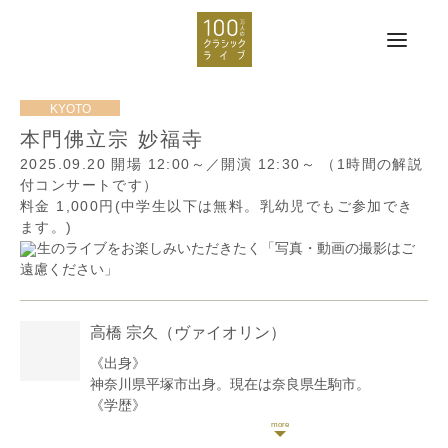
本門佛立宗 妙福寺
2025.09.20
開場 12:00～／開演 12:30～
（1時間の解説
付コンサートです）
料金 1,000円(中学生以下は無料。乳幼児でもご参加でき
ます。)
生のライブをお楽しみいただきたく「写真・動画の撮影はご
遠慮ください」
高橋 宗久
（ヴァイオリン）
《出身》
神奈川県平塚市出身。現在は奈良県生駒市。
《学歴》
桐朋学園女子高等学校音楽科、桐朋学園大学音楽学部
を卒業後、洗足音楽大学院修士課程を修了。