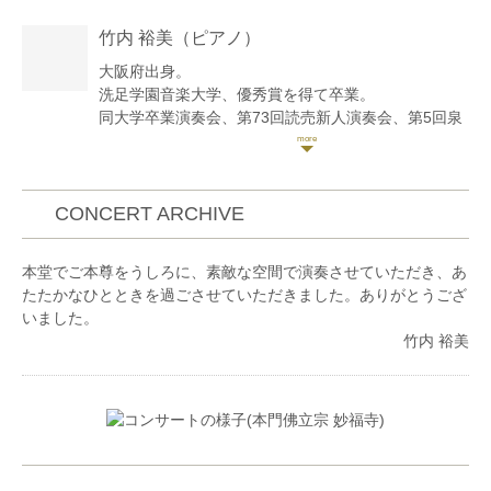
《師事歴》
竹内 裕美
（ピアノ）
これまでにヴァイオリンを梅津南美子・梅津美葉・安
永徹・荒井英治、室内楽を市野あゆみ・安永徹・小森
大阪府出身。
谷泉の各氏に師事するほか、ベルリンにて
洗足学園音楽大学、優秀賞を得て卒業。
Prof.Andreas Reiner氏に教えを受ける。
同大学卒業演奏会、第73回読売新人演奏会、第5回泉
《コンクール受賞歴》
の森フレッシュコンサート出場。
大阪国際音楽コンクール高校の部二位、全日本学生音
東京国際芸術協会のオーディションにより助成金を受
楽コンクール東京大会高校の部入選、鎌倉学生音楽コ
け、ライプツィヒ音楽大学にてマスタークラス修了。
ンクール総合一位、かながわ音楽コンクール優秀賞、
CONCERT ARCHIVE
等。日本演奏連盟新進演奏家育成プロジェクトにて日
2012年ソレイユジョイントリサイタル出演。
本センチュリー交響楽団と共演。九州交響楽団を経
2011、2014年ソロリサイタル開催。
本堂でご本尊をうしろに、素敵な空間で演奏させていただき、あ
て、現在、日本センチュリー交響楽団セカンドヴァイ
2016、2017年マニラ日本人学校に招致され、訪問コ
たたかなひとときを過ごさせていただきました。ありがとうござ
オリン副首席奏者を務める他、京都市交響楽団、関西
ンサートを行う。
いました。
フィルハーモニー等、他楽団のゲスト出演や、演奏会
2013年より、室内楽を中心としたコンサートシリー
竹内 裕美
の企画、また後進の指導も好評を得ている。
ズ【La petite boîte de son～音の小箱～】を企画。踊
《クラシック以外での活動》
りとのコラボレーションや、0歳児～対象のコンサー
また、クラシック業界初の日本酒唎酒師の資格を保有
トも取り入れ、2019年には第15回の節目を機にソロ
しており、日本酒とクラシック音楽のイベント「聴呑
企画もスタート。2021年には、当日のお客様投票に
処」を開催し、両方のフィールドを熱くしている。同
より、その場でプログラムを決定するソロコンサート
時に、大阪の酒販店「酒 高蔵」にてインターン生と
を開催した。
して経験を積んでいる。