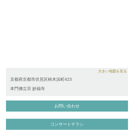
これまでに、小谷敏代、内田美香、小坂圭太の各氏に
師事。また、ウィーンにてアドリアン・コックス氏、
フランスにてパトリック・ジグマノフスキ氏より教え
を受ける。
現在、ソロや室内楽、伴奏者として演奏活動をする傍
ら、後進の指導にも力を入れている。
大きい地図を見る
京都府京都市伏見区柿木浜町423
本門佛立宗 妙福寺
お問い合わせ
コンサートチラシ