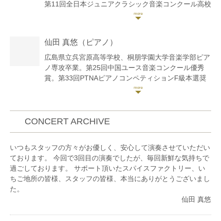
第11回全日本ジュニアクラシック音楽コンクール高校
生部門第1位。第13回同コンクール弦楽器の部大学生
部門第1位。サイトウ・キネン・フェスティバル小澤
征爾音楽塾など、国内外の講習会や音楽祭に参加。ソ
仙田 真悠
（ピアノ）
ロ・室内楽で自主演奏会も行う。
これまでに小室由利恵、保井頌子、若林暢、澤和樹、
広島県立呉宮原高等学校、桐朋学園大学音楽学部ピア
野口千代光、小森谷巧の各氏に師事。
ノ専攻卒業。第25回中国ユース音楽コンクール優秀
兵庫芸術文化センター管弦楽団コアメンバー、大阪フ
賞。第33回PTNAピアノコンペティションF級本選奨
ィルハーモニー交響楽団ヴァイオリン奏者、神奈川フ
励賞。第12回ベーテン音楽コンクール全国大会ベスト
ィルハーモニー管弦楽団契約団員を経て、現在はフリ
10賞。第26,27回日本クラシック音楽コンクール 全国
ーランスとして活動中。
大会入賞。ウィーンナームジークセミナーに参加。ア
レキサンダー・ロスラー氏に師事。
CONCERT ARCHIVE
各地で、ソロ活動、演奏会やコンクールの伴奏、室内
楽等の演奏を行う他、ピアノ講師として後進の指導に
いつもスタッフの方々がお優しく、安心して演奏させていただい
あたる。
ております。 今回で3回目の演奏でしたが、毎回新鮮な気持ちで
これまでに瀬野信子、小嶋素子、松本和将、竹内啓
過ごしております。 サポート頂いたスパイスファクトリー、い
子、本村久子、今井彩子の各氏に師事。
ちご地所の皆様、スタッフの皆様、本当にありがとうございまし
た。
仙田 真悠