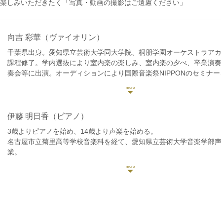
楽しみいただきたく「写真・動画の撮影はご遠慮ください」
向吉 彩華
（ヴァイオリン）
千葉県出身。愛知県立芸術大学同大学院、桐朋学園オーケストラア
課程修了。学内選抜により室内楽の楽しみ、室内楽の夕べ、卒業演
奏会等に出演。オーディションにより国際音楽祭NIPPONのセミナ
38 回読売中部新人演奏会に出演。宗次ホールエマージングコンサー
サート等に多数出演。これまでにヴァイオリンを高橋孝子、菅谷早
沼田園子各氏に師事。室内楽を福本康之、桐山建志、白石禮子、百
師事。2022〜2023年兵庫芸術文化センター管弦楽団アソシエイト
伊藤 明日香
（ピアノ）
在セントラル愛知交響楽団ヴァイオリン奏者。
3歳よりピアノを始め、14歳より声楽を始める。
名古屋市立菊里高等学校音楽科を経て、愛知県立芸術大学音楽学部
業。
2005年ヤマハピアノフェスティバル中部大会奨励賞受賞。
第15回グレンツェンピアノコンクール関西中部大会優秀賞受賞。ヤ
ード3級取得。
現在はボイストレーナーとして活動する他、レストランやラウンジ
シーンやパーティー演奏などの活動も多岐に渡り行なっている。
また過去の経験を生かし、弾き語りとしてクラシック部門だけでな