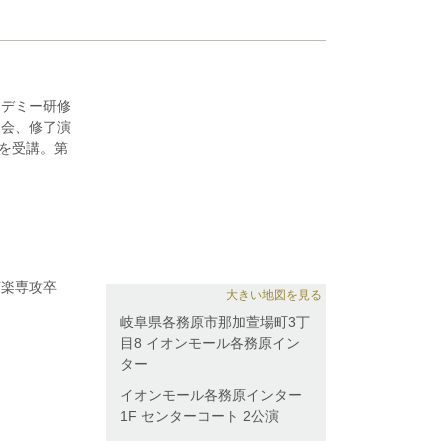
カデミー研修
奏会、修了演
ーを受講。第
ト、新春コン
葉、澤和樹、
武由紀各氏に
プレイヤー。現
声楽専攻卒
大きい地図を見る
岐阜県各務原市那加萱場町3丁
目8 イオンモール各務原イン
マハ指導グレ
ター
、ブライダル
イオンモール各務原インター
1F センターコート 2公演
く様々なジャ