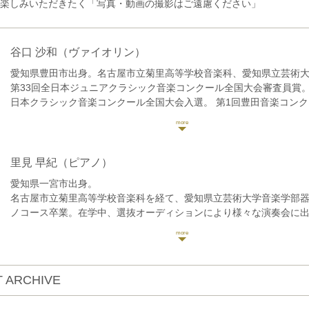
楽しみいただきたく「写真・動画の撮影はご遠慮ください」
谷口 沙和
（ヴァイオリン）
愛知県豊田市出身。名古屋市立菊里高等学校音楽科、愛知県立芸術
第33回全日本ジュニアクラシック音楽コンクール全国大会審査員賞。第
日本クラシック音楽コンクール全国大会入選。 第1回豊田音楽コンク
受賞者記念コンサートに出演。第26回とよたフレッシュコンサート
市ジュニアオーケストラOG。
2021年名古屋市内のホールとの共同プロジェクトによりコンサート
ターを務め「音楽のそばにあるもの」を開催。愛知県名誉県民顕彰
里見 早紀
（ピアノ）
十字有功会晩餐会、豊田市制記念式典などで演奏。テレビ愛知SPド
愛知県一宮市出身。
ぽいハムレット」本編音楽のヴァイオリン演奏を担当。
名古屋市立菊里高等学校音楽科を経て、愛知県立芸術大学音楽学部
これまでにヴァイオリンを鳥居愛子、平田文、植村太郎、フェデリ
ノコース卒業。在学中、選抜オーディションにより様々な演奏会に
ィーニに師事。
ペラや管楽器オーケストラレパートリーの稽古ピアニストを務める
令和6年度、豊田市文化振興財団より豊田文化新人賞を受賞。 同年
第31回日本ピアノ教育連盟ピアノオーディション全国大会優秀賞(最
興財団の推薦により公益財団法人とよしん育英財団より表彰、助成
国優秀者演奏会に出演。第30回江南ピアノコンクール第2位。第16
2022年よりON music project パートナーシップアーティスト。
コンクール全国大会第5位。他受賞。
中心に演奏活動を活発に行う。
 ARCHIVE
ON music project主催リレーコンサートVol.118「燈-ともしび-」
ー里見早紀「音に想いをのせて歩むコンサート」にてソロリサイタ