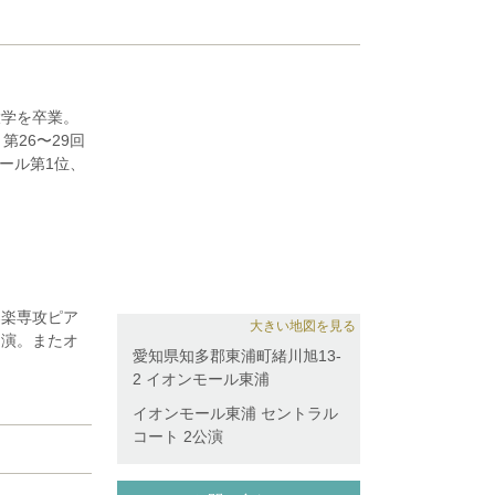
大学を卒業。
26〜29回
ール第1位、
に出演。豊田
コーディネー
式、愛知県赤
ラマ「忘れっ
器楽専攻ピア
コ・アゴステ
大きい地図を見る
出演。またオ
愛知県知多郡東浦町緒川旭13-
。
、豊田市文化振
2 イオンモール東浦
高位)、及び全
を受ける。
回ベーテン音楽
イオンモール東浦 セントラル
現在、東海地方を
コート 2公演
、ドキュメンタリ
ルを開催。