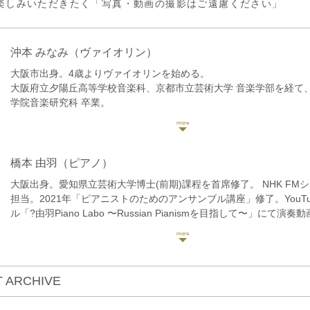
楽しみいただきたく「写真・動画の撮影はご遠慮ください」
沖本 みなみ
（ヴァイオリン）
大阪市出身。4歳よりヴァイオリンを始める。
大阪府立夕陽丘高等学校音楽科、京都市立芸術大学 音楽学部を経て、
学院音楽研究科 卒業。
第18回万里の長城杯高校生の部1位及び中国駐大阪総領事賞。第70
楽コンクール大阪大会入選。第22回姫路パルナソス音楽コンクール入
晋一郎賞。第5回豊中音楽コンクール大学・一般の部管弦楽器部門第
これまで、中島慎子、森田玲子、大谷玲子、小栗まち絵各氏に師事
橋本 由羽
（ピアノ）
クラシック音楽を「敷居の高い芸術」という性質はそのままに「気
大阪出身。愛知県立芸術大学博士(前期)課程を首席修了。 NHK FMシ
もらえる」活動を目指す中で、後進の指導や自身のリサイタル活動
担当。2021年「ピアニストのためのアンサンブル講座」修了。YouT
リーチ活動やSNS活動も精力的に行っている。
ル「?由羽Piano Labo 〜Russian Pianismを目指して〜」にて演
奏の秘密動画を配信中。
クラシック音楽の魅力を、多彩な音色とトークで伝えます。
 ARCHIVE