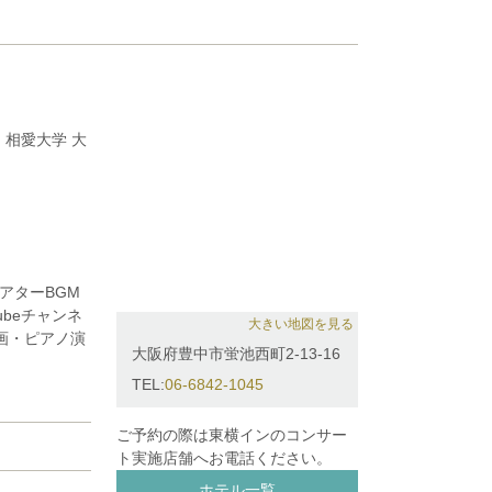
相愛大学 大
回全日本学生音
選 及び池辺
3位。他。
。
軽に楽しんで
アターBGM
の他、アウト
ubeチャンネ
大きい地図を見る
奏動画・ピアノ演
大阪府豊中市蛍池西町2-13-16
TEL:
06-6842-1045
ご予約の際は東横インのコンサー
ト実施店舗へお電話ください。
ホテル一覧