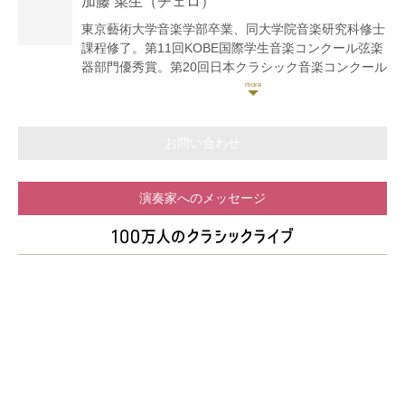
加藤 菜生
（チェロ）
ール等で受賞。
EnsembleNOVA、メセナオーケストラとの共演や、
東京藝術大学音楽学部卒業、同大学院音楽研究科修士
佐渡裕オーケストラツアーに参加するなど演奏活動の
課程修了。第11回KOBE国際学生音楽コンクール弦楽
他、一般財団法人地域創造平成25,26年度公共ホール
器部門優秀賞。第20回日本クラシック音楽コンクール
音楽活性化アウトリーチ・フォーラム参加。故郷であ
弦楽器部門全国大会第2位。第4回コンコルソムジカア
る黒姫童話館では、自身プロデュースによるコンサー
ルテ金賞。2013年フランスへ留学。2014年パリ地方
トを2016年より行っている。
音楽院にて研鑽を積む。2015年コンセール・ヴィヴ
近年では「100万人のクラシックライブ」アーティス
ァン新人オーディション優秀賞受賞。
お問い合わせ
トとして、全国で演奏活動をしている。
桐朋学園大学附属「子供のための音楽教室」長野教室
講師。
演奏家へのメッセージ
これまでに宮下理恵、塩貝みつる、原ゆかり、篠﨑功
子、R・ランダッハー、T・レオポルド、P・シューマ
イヤーの各氏に師事。
長野県信濃町出身、東京都在住。