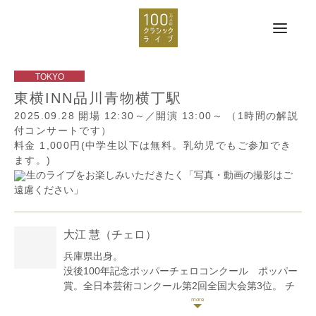
東横INN品川青物横丁駅
2025.09.28
開場 12:30～／開演 13:00～
（1時間の解説
付コンサートです）
料金 1,000円(中学生以下は無料。乳幼児でもご参加でき
ます。)
生のライブをお楽しみいただきたく「写真・動画の撮影はご
遠慮ください」
大江 慧
（チェロ）
兵庫県出身。
没後100年記念ポッパーチェロコンクール ポッパー
賞。全日本芸術コンクール第2回全国大会第3位。 チ
ェリスト=コンポーザー・コンクール カサド賞。 第
71回全日本学生音楽コンクール高校の部名古屋大会第