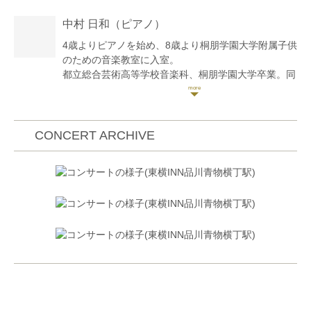
2位。第76回同コンクール大学の部大阪大会第1位。
中村 日和
（ピアノ）
2015年〜2017年『佐渡裕とスーパーキッズ・オーケ
ストラ』に在籍、2017年首席チェロ奏者を務める。
4歳よりピアノを始め、8歳より桐朋学園大学附属子供
フィリアホール室内楽アカデミア第3期生。 桐朋学園
のための音楽教室に入室。
宗次ホールオープニング・コンサート・シリーズにて
都立総合芸術高等学校音楽科、桐朋学園大学卒業。同
清水和音氏と共演。サントリーホール室内楽アカデミ
大学院音楽研究科修士課程ピアノコース(ソロ)を修
ー第7期フェロー。ミュージック・マスターズ・コー
了。在学中、成績優秀者による室内楽演奏会等に出
ス・ジャパン ヨコハマ 2022、プロジェクトQに参
演。これまでにピアノを松谷幹子、松谷園子、松本
加。ヴィオラスペース2023公開マスタークラスを受
明、練木繁夫の各氏に師事。
CONCERT ARCHIVE
講。桐朋学園大学学内成績優秀者による室内楽演奏会
現在は声楽や器楽、合唱の伴奏を中心に活動してい
に出演。ザルツブルク=モーツァルト国際室内楽コン
る。
クールin Tokyo 2023第2位。第13回秋吉台音楽コンク
シンフォニーヒルズ少年少女合唱団ピアニスト。
ール室内楽部門第2位。2024年小澤征爾音楽塾に参
加。
チェロを梁漢祥、海野幹雄、森左介、斎藤建寛、倉田
澄子の各氏に師事。桐朋学園大学音楽学部卒業、同大
学大学院修士課程修了。桐朋学園大学嘱託演奏員。