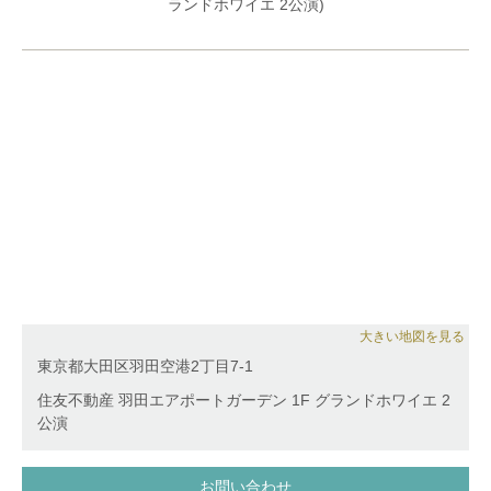
ファ―財団ガラコンサートに出演。イタリア サロで
アノアカデミー、オープニング・ガラ・コンサート、
行われたプレミア ガスパーロ デ サロ2009(Premio
日本ショパン協会例会リサイタル、ダルムシュタッ
Gasparo di salo)でグランプリを受賞。
ト・ショパン協会、オーストリア・フェルトキルヒの
ショパン協会の招きによりソロリサイタル、ラ・フォ
2006年～2008年、(財)ヤマハ音楽振興会の留学奨学
ル・ジュルネ・エリアコンサート、日本ショパン協会
生。
ショパンフェスティバル、ドイツ、フランスの音楽祭
に出演、東京にて 恩師ペトルシャンスキー氏と連弾
これまでに、コジマムジカ・コレギア、国立フランク
で共演し好評を博すなど、日本、欧州各地で多くの音
フルト交響楽団、プラハ室内管弦楽団、Orchestra
楽祭や演奏会に出演。国内外で演奏活動を行ってい
Della Toscana、ヴェルニゲローテ管弦楽団、山形交
る。近年では「ステーンハンマル友の会」のメンバー
響楽団、日本シンフォニー、ら数多くのオーケストラ
として北欧の音楽を紹介する活動を行っている。日本
と共演。
ショパン協会正会員。現在、日本女子大学人間社会学
世界各国でサルヴァトーレ・アッカルド、アントニ
部教育学科にて後進の指導にあたる。 2018年 オクタ
オ・メネセス、五嶋みどり、今井信子、深沢亮子、及
ヴィアレコードよりファーストアルバム「Scriabin
川浩治、佐藤卓史、外山啓介ら著名な音楽家と室内楽
Prokofiev」を、2022年MClassicsより「Schubert
大きい地図を見る
を共演し、好評を得る。
etc.」（レコード芸術特選盤）をリリース。
東京都大田区羽田空港2丁目7-1
2019年11月、アコースティックレコードよりデビュ
これまでに、A.ガヴリーロワ、ガネフ夫妻、M.ヴォス
ーアルバム「シャコンヌ」をリリースし、「レコード
クレセンスキー、岡本美智子、A.ヴァルディ、B.ペト
住友不動産 羽田エアポートガーデン 1F グランドホワイエ 2
芸術」にて推薦盤に選出される。
ルシャンスキー、O.ヤブロンスカヤの各氏に師事。
公演
桐朋学園大学音楽学部を卒業後、ハノーファー音楽演
劇大学に留学し、同大学を首席で卒業。ドイツ国家演
お問い合わせ