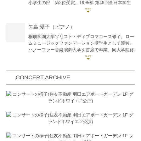
小学生の部 第2位受賞。1995年 第49回全日本学生
音楽コンクール東京大会 中学生の部 第3位。1999
年 ドイツ・アウグスブルグで行われた第4回レオボ
ルド・モーツアルトコンクールにてFörderprämie賞
矢島 愛子
（ピアノ）
受賞。入賞者演奏会に出演。国立大学附属音楽高等学
校50周年記念コンサートに桐朋学園代表として出演。
桐朋学園大学ソリスト・ディプロマコース修了。ロー
2002年 ハンガリーで開催された「ブダペスト春の
ムミュージックファンデーション奨学生として渡独。
音楽祭」に招待され、リサイタルを開催。みどり教育
ハノーファー音楽演劇大学を首席で卒業。同大学院修
財団10周年記念コンサートに出演。イタリアのミラノ
了。ドイツ国家演奏家資格取得。
で開催された第23回ミケランジェロ・アバド国際コン
クールで優勝。ミラノにて入賞者演奏会に出演。
若い音楽家の為のチャイコフスキー国際コンクールフ
2003年 サイトウキネン室内楽勉強会に参加。2004
ァイナリスト・ディプロマ賞、ルーセル記念ソフィア
CONCERT ARCHIVE
年 小澤征爾音楽塾オペラプロジェクトに参加。JTが
国際コンクール第2位、浜松国際ピアノアカデミーコ
育てるアンサンブルシリーズにて今井信子氏と共演。
ンクール第3位、ダルムシュタット・ヨーロッパ･ショ
2005年 クレモナのAccademia Walter Staufferの特
パンコンクール第2位、エリザベート王妃国際コンク
別奨学生に選ばれサルヴァトーレ・アッカルド氏の下
ールセミファイナリスト、園田高弘賞ピアノコンクー
で研鑽を積む事が決まる。キジアーナ音楽院にて特別
ル第2位、ガバラ国際ピアノコンクール優勝等、国内
賞を受賞し、シエナにて「タレンティ・キジアーナ
外のコンクールに多数入賞。
2005.永井公美子リサイタル」に出演。2007年 ポー
ランドで行われたMiedzynarodowego国際コンクール
現在までに、中村紘子氏推薦による若手演奏家シリー
にてグランプリ受賞。2009年 クレモナにてスタウ
ズにて佐川文庫でソロリサイタル、第10回浜松国際ピ