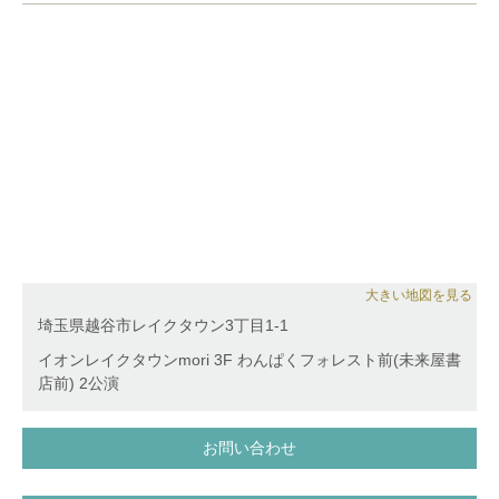
ー、100万人のクラシックライブの演奏家として活動
を行うなど、演奏を通じた教育・文化活動にも積極的
に取り組んでいる。
名古屋市立菊里高等学校音楽科、桐朋学園大学音楽学
部、桐朋大学大学院音楽研究科修士課程、桐朋学園大
学大学院博士後期課程を修了。在学中にはティーチン
グアシスタントを務める。
第68,69回名古屋市立菊里高等学校音楽科定期演奏
会、桐朋学園大学成績優秀者によるStudent’s
Concert、ピアノ専攻卒業演奏会に選抜され出演。
スター・クラシック・アカデミア第4期生。
大きい地図を見る
第27回ブルクハルト国際音楽コンクール第1位
埼玉県越谷市レイクタウン3丁目1-1
第22回大阪国際音楽コンクールリサイタル部門第1位
International Moscow Music Competition第1位
イオンレイクタウンmori 3F わんぱくフォレスト前(未来屋書
第32回名古屋演奏家育成塾名古屋市文化振興事業団賞
店前) 2公演
第67回全日本学生音楽コンクール名古屋大会入選、第
69回第3位。
お問い合わせ
第14・15回エトリンゲン国際⻘少年ピアノコンクー
ル(ドイツ)B部門入選。
第22回日本クラシック音楽コンクール第4位