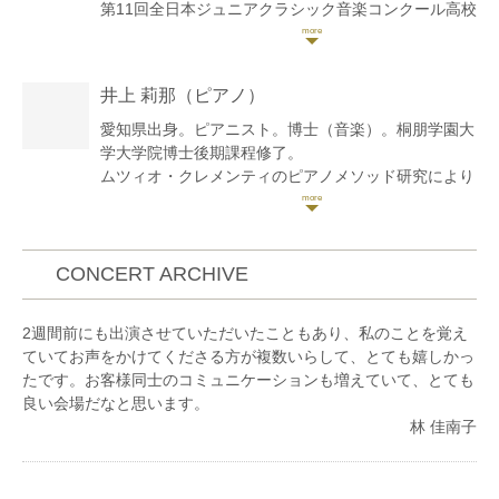
第11回全日本ジュニアクラシック音楽コンクール高校
生部門第1位。第13回同コンクール弦楽器の部大学生
部門第1位。サイトウ・キネン・フェスティバル小澤
征爾音楽塾など、国内外の講習会や音楽祭に参加。ソ
井上 莉那
（ピアノ）
ロ・室内楽で自主演奏会も行う。
これまでに小室由利恵、保井頌子、若林暢、澤和樹、
愛知県出身。ピアニスト。博士（音楽）。桐朋学園大
野口千代光、小森谷巧の各氏に師事。
学大学院博士後期課程修了。
兵庫芸術文化センター管弦楽団コアメンバー、大阪フ
ムツィオ・クレメンティのピアノメソッド研究により
ィルハーモニー交響楽団ヴァイオリン奏者、神奈川フ
博士号（音楽）を取得し、演奏と研究の両面から活動
ィルハーモニー管弦楽団契約団員を経て、現在はフリ
を展開している。
ーランスとして活動中。
東京都新宿区にて、ピアノ教室「R-music」を主宰。
CONCERT ARCHIVE
スタインウェイピアノを備えたスタジオにて、博士研
究の知見に基づいた指導を行うなど後進の育成にも力
2週間前にも出演させていただいたこともあり、私のことを覚え
を注いでいる。
ていてお声をかけてくださる方が複数いらして、とても嬉しかっ
たです。お客様同士のコミュニケーションも増えていて、とても
ソロ、室内楽、器楽伴奏のほか、ホテル・イベントで
良い会場だなと思います。
の演奏や文化施設・教育機関でのアウトリーチなど幅
林 佳南子
広い演奏活動を行う。セントラル愛知交響楽団と共
演。品川区主催「しながわ学びの杜専門講座」、
2024 Global Leadership Education（GLE）全国ツア