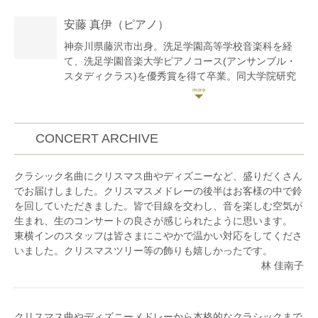
征爾音楽塾など、国内外の講習会や音楽祭に参加。ソ
安藤 真伊
（ピアノ）
ロ・室内楽で自主演奏会も行う。
これまでに小室由利恵、保井頌子、若林暢、澤和樹、
神奈川県藤沢市出身。洗足学園高等学校音楽科を経
野口千代光、小森谷巧の各氏に師事。
て、洗足学園音楽大学ピアノコース(アンサンブル・
兵庫芸術文化センター管弦楽団コアメンバー、大阪フ
スタディクラス)を優秀賞を得て卒業。同大学院研究
ィルハーモニー交響楽団ヴァイオリン奏者、神奈川フ
科ピアノコースを修了。第9回サンハート・アンサン
ィルハーモニー管弦楽団契約団員を経て、現在はフリ
ブル・オーディションにて優秀賞を受賞。第22回大阪
ーランスとして活動中。
国際音楽コンクールアンサンブル部門において第3位
受賞。第25回万里の長城杯において優秀伴奏者賞を受
CONCERT ARCHIVE
賞。第41回JPTAピアノ・オーディション関東地区E部
門において地区優秀賞を受賞。ラ・フォル・ジュル
クラシック名曲にクリスマス曲やディズニーなど、盛りだくさん
ネ・オ・ジャポン2016およびラ・フォル・ジュルネ
でお届けしました。クリスマスメドレーの後半はお客様の中で鈴
TOKYO2018丸の内エリアコンサートに出演。洗足学
を回していただきました。皆で目線を交わし、音を楽しむ空気が
園音楽大学平成28年度卒業演奏会に出演。
生まれ、生のコンサートの良さが感じられたように思います。
これまでにピアノを皆川純一氏に、室内楽を石田多紀
東横インのスタッフは皆さまにこやかで温かい対応をしてくださ
乃、立花千春、安永徹、市野あゆみ、菅井春恵の各氏
いました。クリスマスツリー等の飾りも嬉しかったです。
に、オペラ伴奏法を冨平恭平氏に、器楽伴奏法を浦壁
林 佳南子
信二氏に師事。
伴奏や室内楽を中心に演奏活動を行なっている。現
在、洗足学園音楽大学演奏補助要員。
instagram:@ma1.21
クリスマス曲やディズニーメドレーから本格的なクラシックまで