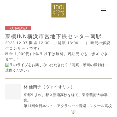
東横INN横浜市営地下鉄センター南駅
2025.12.07
開場 12:30～／開演 13:00～
（1時間の解説
付コンサートです）
料金 1,000円(中学生以下は無料。乳幼児でもご参加でき
ます。)
生のライブをお楽しみいただきたく「写真・動画の撮影はご
遠慮ください」
林 佳南子
（ヴァイオリン）
京都生まれ。都立芸術高校を経て、東京藝術大学卒
業。
第11回全日本ジュニアクラシック音楽コンクール高校
生部門第1位。第13回同コンクール弦楽器の部大学生
部門第1位。サイトウ・キネン・フェスティバル小澤