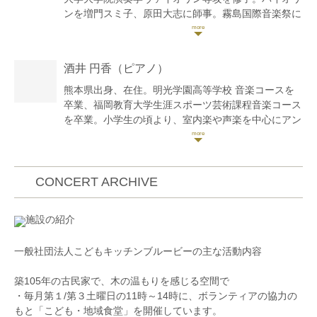
ンを増門スミ子、原田大志に師事。霧島国際音楽祭に
てスヴェトリン・ルセヴのマスターコースを受講。第
10回ベーテン音楽コンクール全国大会出場。現在、挙
式やオーケストラでの演奏、また学校現場、福祉施設
酒井 円香
（ピアノ）
でのアウトリーチ活動やレストラン、カフェ等での演
奏活動を行う傍ら、後進の指導に当たっている。
熊本県出身、在住。明光学園高等学校 音楽コースを
卒業、福岡教育大学生涯スポーツ芸術課程音楽コース
を卒業。小学生の頃より、室内楽や声楽を中心にアン
サンブルを学ぶ。第34回霧島国際音楽祭にて、ピア
ノ・室内楽の両マスタークラスを修了。2017年より
長洲町社会福祉協議会主催のアウトリーチ活動に参
加。これまでにピアノを福田伸光氏、武内俊之氏、中
CONCERT ARCHIVE
川泰子氏の各氏に師事。室内楽を角田整保氏に師事。
大学在学時より、音楽以外の分野をより学びたいとい
施設の紹介
う思いから卒業後は一般企業に就職。現在は法律関係
の会社員として働きながら、地元九州を中心に幅広い
一般社団法人こどもキッチンブルービーの主な活動内容
世代に向けたアウトリーチや演奏を行う、「2足の草
鞋ピアニスト」として活動を行なっている。
築105年の古民家で、木の温もりを感じる空間で
・毎月第１/第３土曜日の11時～14時に、ボランティアの協力の
もと「こども・地域食堂」を開催しています。