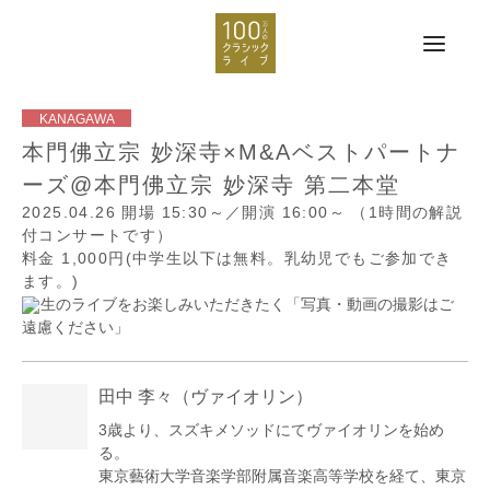
本門佛立宗 妙深寺×M&Aベストパートナ
ーズ@本門佛立宗 妙深寺 第二本堂
2025.04.26
開場 15:30～／開演 16:00～
（1時間の解説
付コンサートです）
料金 1,000円(中学生以下は無料。乳幼児でもご参加でき
ます。)
生のライブをお楽しみいただきたく「写真・動画の撮影はご
遠慮ください」
田中 李々
（ヴァイオリン）
3歳より、スズキメソッドにてヴァイオリンを始め
る。
東京藝術大学音楽学部附属音楽高等学校を経て、東京