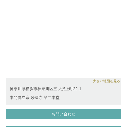
で活躍。
2016年より、信州クロイツェル音楽村にて景山誠
治、景山裕子各氏のマスタークラス ピアニストを務
める。
これまでにピアノを大長美由紀、山田富士子、高野耀
子、アンヌ-リーズ・ガスタルディ、アンヌ・ケフェ
レック各氏 室内楽を大須賀恵里、マリー・フラン
ス・ジレ、クリスチャン・イヴァルディ、エリック・
ル・サージュ、ポール・メイエ各氏 伴奏法をアリア
ンヌ・ジャコブ氏に師事。
日本演奏連盟会員。
大きい地図を見る
神奈川県横浜市神奈川区三ツ沢上町22-1
本門佛立宗 妙深寺 第二本堂
お問い合わせ