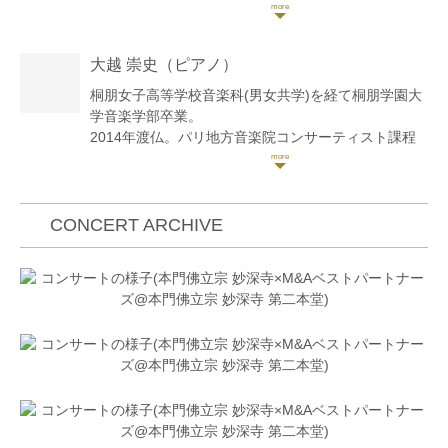
藝術大学、東京藝術大学大学院修士課程修了。
東京藝術大学内においてモーニングコンサートソリス
トに選抜され、藝大フィルハーモニアと協演。
大越 崇史
（ピアノ）
大学卒業時に同声会賞受賞。同声会新人演奏会に出
演。
桐朋女子高等学校音楽科(男女共学)を経て桐朋学園大
大学院卒業後渡独。ドイツ、ニュルンベルクにて元ウ
学音楽学部卒業。
ィーン・フィルハーモニー管弦楽団コンサートマスタ
2014年渡仏。パリ地方音楽院コンサーティスト課程
ーのダニエル・ゲーデ氏に師事。
ピアノ科 室内楽科を併せて卒業。
毎日新聞社主催、第61回全日本学生音楽コンクール中
学生の部東京大会入選。
2005年大阪国際音楽コンクールデュオ・アンサンブ
第12回大阪国際コンクールアンサンブル部門第1位。
ル部門第2位受賞。2011年日本クラシック音楽コンク
CONCERT ARCHIVE
ガラコンサートにおいて神戸市長賞受賞。
ール全国大会ピアノ部門入選。2012年デザインK国際
第2回宗次ホール弦楽四重奏コンクール第2位。
音楽コンクール二重奏部門第1位、併せてグランプリ
ジェラール・プーレ、コンスタンティ・クルカ、リゾ
受賞。2014年ザルツブルク=モーツァルト国際室内楽
ナーレ室内楽セミナー等のマスタークラスを受講。
コンクール特別賞。第3回秋吉台音楽コンクール室内
これまでに桐山建志、塚原るり子、小川有紀子、矢嶋
楽部門第4位入賞。2016年コンセール・ヴィヴァン新
佳子、山崎貴子、岡山潔の各氏に師事。
人オーディション優秀賞受賞。
現在、東京でのリサイタルの他、CMやアニメーショ
ンのレコーディング、オーケストラ、室内楽等の活動
帰国後、白井篤、神尾真由子各氏、ドイツ・グラモフ
を行っている。
ォン120周年記念 Yellow Lounge Tokyo 2019ではマ
リ・サムエルセン氏(Vn)と共演するなど、室内楽分野