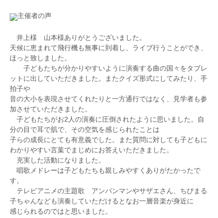
ジャズなど演奏活動に取り組んでいる。
伴奏など、アンサンブルにおいても活躍の場を広げ、
主催者の声
これまでに守田マヤ、吉野薫、豊田弓乃の各氏に師
日々研鑽を積んでいる。また、共演者からの信頼も厚
事。室内楽を藤原浜雄、北本秀樹、篠崎功子、三輪
く多方面から高い評価を得ている。
郁、伊藤亮太郎、倉田優、エマニュエル・ジラールの
井上様 山本様ありがとうございました。
各氏に師事。 ピアノを吉野康弘、宮木麻衣の各氏に
天候に恵まれて飛行機も無事に到着し、ライブ行うことができ、
師事。
ほっと致しました。
河内純、B.カヴァラ、I.スティルチンスキ、P.ドヴァ
中学校教諭一種免許状(音楽)、高等学校教諭一種免許
子どもたちが分かりやすいように演奏する曲の国々をタブレ
イヨン、M.ヴォスクレセンスキ、W.ヴァツィンガ
状(音楽)取得。洗足学園音楽大学演奏補助員。
ットに出していただきました。またクイズ形式にしてみたり、手
ー、M.プリンツ各氏のレッスンを受講。
Quartetto richesseメンバー。
拍子や
作曲を喜久邦博、正門憲也、室内楽を堤剛、練木繁夫
音の大小を表現させてくれたりと一方通行ではなく、見学者も参
の各氏に師事。
加させていただきました。
これまでにピアノを河内純、長谷川由美子、斎木隆、
子どもたちがお2人の演奏に圧倒されたように思いました。自
練木繁夫各氏に師事。
分の目で耳で肌で、その空気を感じられたことは
桐朋学園大学音楽学部附属子供のための音楽教室仙川
子らの成長にとても有意義でした。また質問に対しても子どもに
教室ピアノ実技非常勤講師。
わかりやすい言葉でまじめにお答えいただきました。
公式ウェブサイト:https://tatsuki-dad.jimdofree.com
充実した活動になりました。
唱歌メドレーは子どもたちも親しみやすくありがたかったで
す。
テレビアニメの主題歌 アンパンマンやサザエさん、ちびまる
子ちゃんなども演奏していただけるとなお一層音楽が身近に
感じられるのではと思いました。