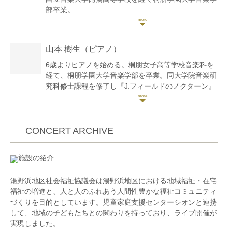
部卒業。
第4回全日本芸術コンクール第2位。第20回長江杯国
際音楽コンクール弦楽器部門入賞。
国立音楽大学附属高校オーケストラのコンサートミス
山本 樹生
（ピアノ）
トレス、ソリストを務める。
2017年日本モーツァルト青少年管弦楽団オーストリ
6歳よりピアノを始める。桐朋女子高等学校音楽科を
ア・イタリア公演出演。
経て、桐朋学園大学音楽学部を卒業。同大学院音楽研
2017年フランスニース夏期国際音楽アカデミーマス
究科修士課程を修了し『J.フィールドのノクターン』
タークラス修了。ディプロマ取得。選抜コンサートに
に関する論文を執筆する。
出演。
2018年ポーランドクラクフ音楽大学夏期国際音楽ア
第6回 横浜国際音楽コンクール 中学の部 第2位 F.Liszt
カデミーマスタークラスにてDominika Falger氏、
賞。第68回 全日本学生音楽コンクール 高校生の部 東
CONCERT ARCHIVE
Piotr Tarcholik氏に師事。
京大会 入選。第31回 かながわ音楽コンクール ユース
2019年オーストリアウィーン国立音楽大学マスター
ピアノ部門 高校生の部 優秀賞。第25回 日本クラシッ
施設の紹介
クラスをオーディションによる受講費全額助成を受け
ク音楽コンクール全国大会 高校男子の部 第3位 。第1
Roswitha Randacher氏に師事。
回 日本奏楽コンクール ピアノコンチェルト部門 第2
湯野浜地区社会福祉協議会は湯野浜地区における地域福祉・在宅
ラフォルジュルネ音楽祭等、学内外のオーケストラ、
位(最高位) 第9回 高橋多佳子プロデュースせんがわピ
福祉の増進と、人と人のふれあう人間性豊かな福祉コミュニティ
室内楽などに参加。東京交響楽団をはじめ国内オーケ
アノオーディションにて下田幸二氏による審査員賞な
づくりを目的としています。児童家庭支援センターシオンと連携
ストラのエキストラとして出演。
ど、数々のコンクールで入賞。
して、地域の子どもたちとの関わりを持っており、ライブ開催が
現在ではオーケストラ、室内楽、ブライダル演奏、ア
実現しました。
ーティストのサポート等クラシック以外にポップスや
現在はソロ活動だけでなくコンクールやコンサートの