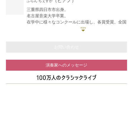
（ピアノ）
ふらん ちぇすか
また数々の学内コンサートや教会でのリサイタルコン
サートを行う。
三重県四日市市出身。
ファイナルリサイタルで高い評価を得て首席で卒業し
名古屋音楽大学卒業。
た後、ベトナムのサンシンフォニーオーケストラのバ
在学中に様々なコンクールに出場し、各賞受賞。全国
イオリンニストとして活躍し2020年に帰国。現在、
大会出場経験有り。
後進の指導や数々のオーケストラのエキストラで活躍
中。またカルテット陽で2nd violin を務める。
現在は後進の指導を行いながら、
これまでに、ソロを森下陽子、木野雅之、ユリ・ジズ
東海地区を中心に、パーティーでの演奏他、各種イベ
お問い合わせ
リン、モーリス・ハッソン、藤川真弓各氏に師事。室
ントでの演奏、公開ラジオ収録、ラウンジやホテルと
内楽を原田幸一郎氏、徳永ニ男氏に師事
いった場でのBGM演奏・ロビーコンサート等、更に
演奏家へのメッセージ
小学校や老人施設等でも演奏を行なっている。
そのジャンルはクラシックに留まらない。
また地元三重では、コンクールやコンサート、イベン
トでの司会、ラウンドガール・花束プレゼンター等、
演奏以外の活動実績有り。
自身のYouTubeチャンネル【ふらんちぇすか ぴあ
の】も大好評。
【ふらんちぇすか YouTubeページ】↓
http://www.youtube.com/c/FrancescaPiano