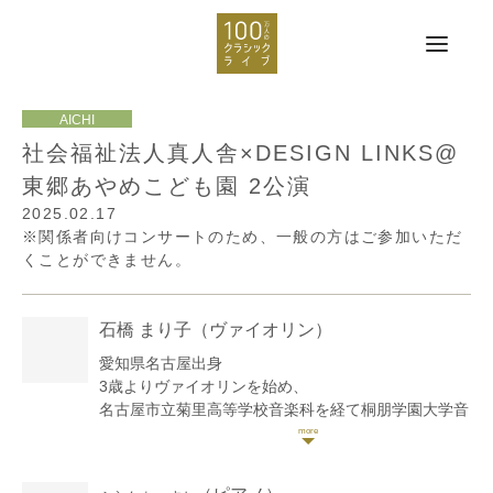
社会福祉法人真人舎×DESIGN LINKS@
東郷あやめこども園 2公演
2025.02.17
※関係者向けコンサートのため、一般の方はご参加いただ
くことができません。
石橋 まり子
（ヴァイオリン）
愛知県名古屋出身
3歳よりヴァイオリンを始め、
名古屋市立菊里高等学校音楽科を経て桐朋学園大学音
楽部卒業。
イギリス、ロンドンに渡りトリニティー音楽カレッジ
に在籍し、ディプロマを取得。