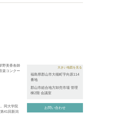
。
草野美香各師
大きい地図を見る
音楽コンクー
福島県郡山市大槻町字向原114
ブルコンテス
番地
郡山市総合地方卸売市場 管理
棟2階 会議室
業。同大学院
お問い合わせ
第41回新潟