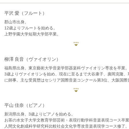
平沢 愛
（フルート）
郡山市出身。
12歳よりフルートを始める。
上野学園大学短期大学部卒業。
短期大学在学時、専門実技のほかに
フルートオーケストラなどといった
室内楽の学びをきっかけに、
友人らと演奏活動を行う。
柳澤 良音
（ヴァイオリン）
これまでに、佐藤眞人、飯島和久の各氏に師事。
福島県出身。東京藝術大学音楽学部器楽科ヴァイオリン専攻を卒業
3歳よりヴァイオリンを始め、現在に至るまで大谷康子、廣岡克隆、
に師事。主な受賞歴はセシリア国際音楽コンクール第3位、大阪国際
ル入選、ジュニア国際音楽コンクール第4位、全日本ソロ&アンサン
ト金賞など。
ジャンルを問わず、幅広く演奏活動をしている。
平山 佳奈
（ピアノ）
新潟県出身。3歳よりピアノを始める。
お茶の水女子大学文教育学部芸術・表現行動学科音楽表現コース卒
人間文化創成科学研究科比較社会文化学専攻音楽表現学コース修了。