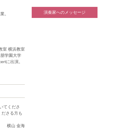
演奏家へのメッセージ
卒業。
生の部 第2
で受賞。桐朋
、大学の学内
高校から室内
教室 横浜教室
として後進の
桐朋学園大学
楽器演奏補助
ertに出演。
ヴァイヨン、
楽を磯村和英
タークラスを
大学・一般部
いてくださ
くださる方も
び全国大会入
横山 金海
受賞。