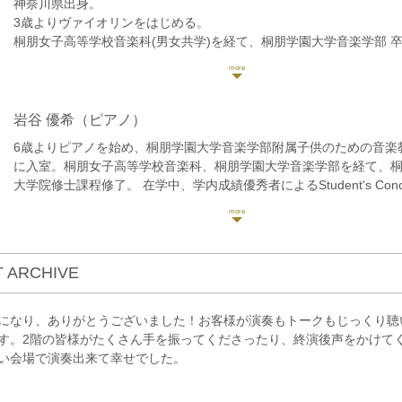
神奈川県出身。
3歳よりヴァイオリンをはじめる。
桐朋女子高等学校音楽科(男女共学)を経て、桐朋学園大学音楽学部 
鎌倉市学生音楽コンクール 第1位、ベーテン音楽コンクール大学・院
位、全日本芸術コンクール大学生部門 最高位他、多数のコンクール
学園大学オーケストラとして別府アルゲリッチ音楽祭に出演。また
試験での成績優秀者による大学スチューデントコンサートに出演。
岩谷 優希
（ピアノ）
楽を学び、ヴィオラ奏者としても活動をはじめる。
6歳よりピアノを始め、桐朋学園大学音楽学部附属子供のための音楽
大学卒業後はヴァイオリン、ヴィオラの演奏活動をしながら、講師
に入室。桐朋女子高等学校音楽科、桐朋学園大学音楽学部を経て、
指導を行うなど幅広く活動している。今年度より、洗足大学嘱託弦
大学院修士課程修了。 在学中、学内成績優秀者によるStudent's Conc
要員。
また、学内にてミハイル・ヴォスクレセンスキー、パスカル・ドゥ
これまでにヴァイオリンを山室敦子氏、惠藤久美子氏に師事。室内
オリヴィエ・ギャルドンの各氏の公開レッスンを受講。
氏、藤原浜雄氏、漆原啓子氏、山崎伸子氏 他に師事。
ウィーン国立音楽大学セミナーにてベルンハルト・パルツ氏のマス
修了、およびディプロマ取得および、選抜コンサートに出演。
 ARCHIVE
第58回鎌倉小・中・高学生音楽コンクール中学生部門第3位。
ちば音楽コンクール第22回E部門(高校生部門)第2位、第26回F部門(
門)第1位。
になり、ありがとうございました！お客様が演奏もトークもじっくり聴
第21回やちよ音楽コンクール入選。
す。2階の皆様がたくさん手を振ってくださったり、終演後声をかけて
第34回JPTAピアノオーディションD部門関東地区予選優秀賞、およ
い会場で演奏出来て幸せでした。
選。
第91回横浜新人演奏会オーディション合格、および神奈川新聞社賞