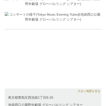
など国内外のコンクールにて多数入賞。これまでにオ
ーケストラ・アンサンブル金沢、山形交響楽団をはじ
め、国内外の著名なオーケストラと共演。 日本、ポ
ーランド、イタリアを中心に各国でのリサイタルにも
招待され好評を博す。
2017年3月、完全帰国。2017年度より昭和音楽大学非
常勤講師を務めるなど、後進の指導にも力を注いでい
る。
2018年10月、デビューCD『木米真理恵デビュー Con
gran espressione』を発売、『レコード芸術』11月号
にて準特選盤に選出される。
大きい地図を見る
東京都豊島区西池袋1丁目8-26
池袋西口公園野外劇場 グローバルリング シアター