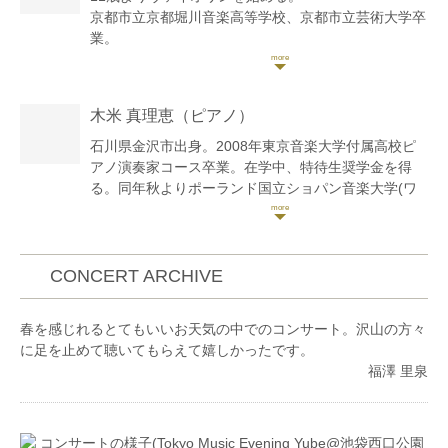
京都市立京都堀川音楽高等学校、京都市立芸術大学卒
業。
第9回日本演奏家コンクール第2位併せて協会賞、第
12回大阪国際音楽コンクール第2位。第24回京都芸術
祭音楽部門デビューコンサートにて聴衆賞受賞など、
木米 真理恵
（ピアノ）
数々のコンクールに入賞。
2012年・京都青山音楽記念館バロックザールにて、
石川県金沢市出身。2008年東京音楽大学付属高校ピ
2015年・日本演奏連盟文化庁主催で大阪・いずみホ
アノ演奏家コース卒業。在学中、特待生奨学金を得
ールなどソロリサイタルを定期的に開催。
る。同年秋よりポーランド国立ショパン音楽大学(ワ
2017年・NHK-FMリサイタル・ノヴァの番組に出
ルシャワ)に留学。2013年同大学院を首席卒業、同大
演。
学研究科修了。併せて2016年イモラ国際ピアノアカ
アマービレフィルハーモニー管弦楽団などオーケスト
デミー(イタリア)卒業。 これまでに播本枝未子、岡田
ラと共演多数。
敦子、ピオトル・パレチニ、ピエロ・ラッタリーノの
CONCERT ARCHIVE
西川節子、田村隆至、木村和代、故若林暢、佐藤一
各氏に師事。
紀、戸田弥生、バブアゼ・ゲオルギ、森悠子、小森谷
全ポーランド・ショパンピアノコンクールにて外国人
春を感じれるとてもいいお天気の中でのコンサート。沢山の方々
巧の各氏に師事。
として唯一の入賞、第4位。2010年ショパン国際ピア
に足を止めて聴いてもらえて嬉しかったです。
兵庫芸術文化センター管弦楽団コアメンバーとレジデ
ノコンクール出場。第11回J.ザレンプスキ、L.ゴドフ
福澤 里泉
ント・プレイヤーを経て現在、ソロ・室内楽・オーケ
スキ、Premio Accademia 2015(ローマ)など各国際コ
ストラ・プロダンサーとの共演・アーティストのサポ
ンクール優勝。その他ピティナ、MozARTe(ドイツ・
ート・舞台・レコーディングなど全国で幅広く活動。
アーヘン)、Stefano Marizza(イタリア・トリエス
Twitter@Satomivn8
テ)、ガーシュイン国際音楽コンクール(ニューヨーク)