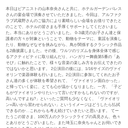
本日はピアニストの山本奈央さんと共に、ホテルガーデンパレス
さんの宴会場で演奏させていただきました。今回は、アルファク
ラブ武蔵野さんのご協力により素晴らしい会場をお借りできたと
のことで、ホテルの皆さまも手厚くサポートしてくださいまし
た。本当にありがとうございました。 0-3歳児のお子さん達と保
護者の方々が対象ということで、動物をテーマに、童謡を演奏し
たり、動物なぞなぞを挟みながら、鳥が関係するクラシック作品
も2曲披露しました。その後、ワルツのリズムを身体全体で感じ
るアクティビティに取り組んだり、ハンガリー舞曲第5番の「あ
そび」に触れたことで、様々な音楽の楽しみ方をお伝えできたの
ではないかと思います。 2公演目の後には、1/16サイズのヴァイ
オリンで楽器体験も行いました。2公演目に参加してくれたお子
さん達の多くが体験を希望されて、「ヴァイオリン面白かった」
と帰っていく姿に、とても心が温かくなりました。一方、「子ど
もがヴァイオリンやりたいって言いだすかもしれないのですが、
高いんですよね?」といったご質問も少なくなく、「ヴァイオリ
ン=高いから習わせられない」というイメージはどうしたら払拭
できるのか…これからも考え続けていきたいと思います。 てー
たうこの皆さま、100万人のクラシックライブの高見さん、色々
とありがとうございました。また埼玉に奈央ちゃんとお伺いでき