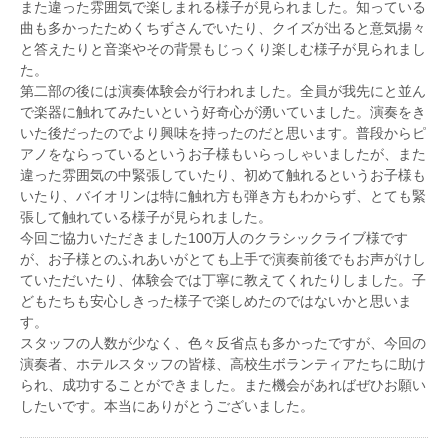
また違った雰囲気で楽しまれる様子が見られました。知っている
曲も多かったためくちずさんでいたり、クイズが出ると意気揚々
と答えたりと音楽やその背景もじっくり楽しむ様子が見られまし
た。
第二部の後には演奏体験会が行われました。全員が我先にと並ん
で楽器に触れてみたいという好奇心が湧いていました。演奏をき
いた後だったのでより興味を持ったのだと思います。普段からピ
アノをならっているというお子様もいらっしゃいましたが、また
違った雰囲気の中緊張していたり、初めて触れるというお子様も
いたり、バイオリンは特に触れ方も弾き方もわからず、とても緊
張して触れている様子が見られました。
今回ご協力いただきました100万人のクラシックライブ様です
が、お子様とのふれあいがとても上手で演奏前後でもお声がけし
ていただいたり、体験会では丁寧に教えてくれたりしました。子
どもたちも安心しきった様子で楽しめたのではないかと思いま
す。
スタッフの人数が少なく、色々反省点も多かったですが、今回の
演奏者、ホテルスタッフの皆様、高校生ボランティアたちに助け
られ、成功することができました。また機会があればぜひお願い
したいです。本当にありがとうございました。