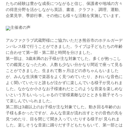
たちの経験は豊かな成長につながると信じ、保護者や地域の方々
回東京国際芸術協会新人演奏会、レインボウ21 サン
サイタルを、2020年二度目のソロリサイタルを行
の得意分野を活かしながら英語、書道、クラフト、調理、運動、
トリーホール デビューコンサート2015に出演。
う。これまでに立川恵子、渡辺秋香、江澤聖子、花岡
企業見学、季節行事、その他にも様々な活動を実施しています。
桐生交響楽団第31回定期演奏会、中野弦楽アンサンブ
千春、黒田亜樹、楊麗貞氏に師事。現在、日本大学研
ル第5回演奏会において、ヴァイオリン協奏曲のソリ
究員。洗足学園音楽大学準演奏補助要員。
主催者の声
ストを務め、好評を博した。
現在はティーチング・アーティストとして、クラシッ
ク初心者の方々にも楽しんでいただけるコンサートや
アルファクラブ武蔵野様にご協力いただき熊谷市のホテルガーデ
ワークショップを多数企画・開催している。
ンパレス様で行うことができました。ライブは子どもたちの年齢
国立音楽大学学部演奏助手(管弦楽)。くにおんアカデ
に合わせて第一部・第二部と時間を分けました。
ミー ミュージック・アトリエ講師。
第一部は、3歳未満のお子様が主な対象でした。多くが抱っこし
弦楽四重奏団『ロザカル』団員。アンサンブルユニッ
ての鑑賞となったため、人数も少ない分かなり間近で座って見る
ト『Trio doux』メンバー。ピアノ三重奏団『トワ・
ことができました。生まれて数ヶ月ほどの赤ちゃんもいました
クルール』団員。
が、みんな生演奏で楽器をよく見つめていたり、きれいな音色に
よく聞いていたりと誰もが泣かずに楽しんでいる様子が見られま
した。なかなか小さなお子様連れだとこのような音楽を楽しめな
いという方もいらっしゃるので皆様素敵なひとときを親子そろっ
て楽しんでいられました。
第二部は3歳以上のお子様が主な対象でした。動き回る年齢のお
子様も多かったですが、みんな音楽が流れ出すとその音色の先を
見つめたり、目を閉じて聞き入っていたりする様子が 見られま
した。楽しそうな音楽に踊りだす子どもたちもいて、第一部とは