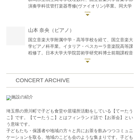
演奏学科弦管打楽器専修(ヴァイオリン)卒業。同大学
大学院に進学し、ウィーン国立音楽大学への留学を経
て、国立音楽大学大学院音楽研究科修士課程器楽専攻
(ヴァイオリン)修了。その後、洗足学園音楽大学演奏
山本 奈央
（ピアノ）
補助要員、昭和音楽大学合奏研究員、国立音楽大学講
師を務めた。
国立音楽大学附属中学・高等学校を経て、国立音楽大
これまでにヴァイオリンを山口恵子、西田和子、大関
学ピアノ科卒業。イタリア・ペスカーラ音楽院高等課
博明、青木高志、Christian Dallingerの各氏に、室内
程修了。日本大学大学院芸術学研究科博士前期課程音
楽を漆原啓子、風岡優、大関博明の各氏に、オーケス
楽芸術専攻・日本大学大学院博士後期課程芸術専攻修
トラ演奏法をHubert Kroisamer氏に、歴史的演奏法を
了。博士号取得。2018年〜2019年、日本大学芸術学
Ingomar Rainer氏に師事。
部ティーチングアシスタント(オペラ)勤務。日本大学
第17回“長江杯”国際音楽コンクール 弦楽器部門 一般
大学院在学中、修了演奏会に出演。第60回TIAA全日
CONCERT ARCHIVE
の部A 第2位(第1位なし)、第10回横浜国際音楽コンク
本クラシック音楽コンサートにて審査員特別賞受賞。
ール 弦楽器部門 一般Aの部 第3位。
20世紀音楽オーディション、審査員特別賞受賞。
施設の紹介
国立音楽大学、群馬県より奨学金を受け、それぞれ第
Valtidone国際音楽コンクール(伊)Young Talent
33回、第37回草津夏期国際音楽アカデミーを受講、
Competition第3位受賞、並びにディプロマ取得。
埼玉県の滑川町で子ども食堂や居場所活動をしている【てーたう
Werner Hink、Paolo Franceschini各氏のヴァイオリ
2014年日・韓・中約94ヵ所で同日・同時刻開催の国
こ】です。【てーたうこ】とはフィンランド語で【お茶会】とい
ンマスタークラスを修了。
際音楽フェスティバルONE DAY FESTIVAL2014に出
う意味です。
大学の推薦やオーディション合格により、平成25年度
演。韓国、江原道鉄原郡にある韓国陸軍六師団七連隊
子どもたち・保護者や地域の方々と共にお茶を飲みつつコミュニ
国立音楽大学卒業演奏会、第47回国立音楽大学群馬県
にてVn.&Pf.デュオ公演を行い、翌年に開催された
ケーションを取る、地域のこども会のような集まりです。子ども
同調会新人演奏会、第33回ぐんま新人演奏会、第60
ONE MONTH FESTIVAL2015において東京でソロリ