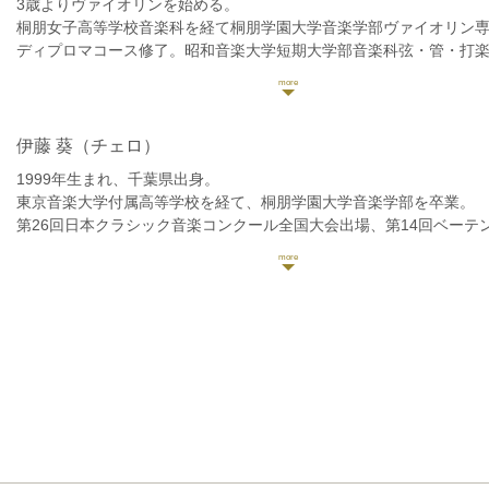
3歳よりヴァイオリンを始める。
桐朋女子高等学校音楽科を経て桐朋学園大学音楽学部ヴァイオリン
ディプロマコース修了。昭和音楽大学短期大学部音楽科弦・管・打
特待生として入学し、優等賞を得て首席で卒業。卒業時に短期大学
を務める。
第12回ベーテン音楽コンクール全国大会 弦楽器部門 大学・院生Aの部
20回日本演奏家コンクール弦楽器部門一般Aの部 入賞。コンセール
伊藤 葵
（チェロ）
第46回新人オーディション優秀賞受賞。ほか多数受賞。
1999年生まれ、千葉県出身。
昭和音楽大学学内において、第9回アンサンブルコンクールにて最優
東京音楽大学付属高等学校を経て、桐朋学園大学音楽学部を卒業。
令和2年度第1回推薦演奏会、成績上位者による卒業演奏会に出演。
第26回日本クラシック音楽コンクール全国大会出場、第14回ベーテ
これまでにヴァイオリンを、佐藤明美、辰巳明子、恵藤久美子、Gerard 
ール入選。
各氏に師事。澤和樹、堀正文、松田拓之、木野雅之、Oleh Krysa、Habib
これまでにチェロを阿相道広、苅田雅治、北本秀樹の各氏に師事。
の各氏に指導を受ける。室内楽を、景山誠治、若林顕、藤原浜雄、
コンドー楽器音楽教室、島村楽器音楽教室チェロ講師、洗足学園音
谷美千子、奈良場恒美の各氏に師事。昭和音楽大学オーケストラ研
補助要員。
る。