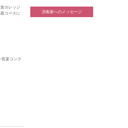
専攻カレッジ
演奏家へのメッセージ
楽器コースに
部卒業生総代
 第1位。第
・ヴィヴァン
秀賞を受賞。
ン音楽コンク
Pouletの
 Kayaleh
北本秀樹、神
楽大学準演奏
究員を務め