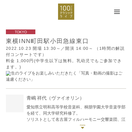
東横INN町田駅小田急線東口
2022.10.23
開場 13:30～／開演 14:00～
（1時間の解説
付コンサートです）
料金 1,000円(中学生以下は無料。乳幼児でもご参加でき
ます。)
生のライブをお楽しみいただきたく「写真・動画の撮影はご
遠慮ください」
青嶋 祥代
（ヴァイオリン）
愛知県立明和高等学校音楽科、桐朋学園大学音楽学部
を経て、同大学研究科修了。
ソリストとして名古屋フィルハーモニー交響楽団、江
戸川フィルハーモニーオーケストラ、愛知市民オーケ
ストラアンサンブルとヴァイオリン協奏曲を共演。認