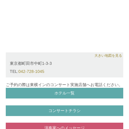
広場、横浜ベイブリッジ、横浜ベイクオーター、横浜
スタジアム、丸亀町商店街(香川県)、かちかちワイド
(サガテレビ)、名古屋マリオットアソシアホテルクリ
スマスコンサート、所沢ゆめあかり音楽会2016、等
で演奏。
FM浦和『吉武大地のミラクルミュージック』、sky
music Tuesday 『violinist Tsukasaの星が降るころ
に』ゲスト出演。日本テレビ系列ドラマにおいて手の
吹替、複数のドラマサウンドトラックにおけるレコー
大きい地図を見る
ディングに参加。 また、全国各地でのスクールコン
東京都町田市中町1-3-3
サートに出演。2011年より東北とピアノでつながり
音楽を届けるプロジェクト『Rusing Sun』音楽メン
TEL:
042-728-1045
バー。被災地でのボランティアコンサート、東京での
チャリティコンサートに出演している。
ご予約の際は東横インのコンサート実施店舗へお電話ください。
ホテル一覧
コンサートチラシ
演奏家へのメッセージ