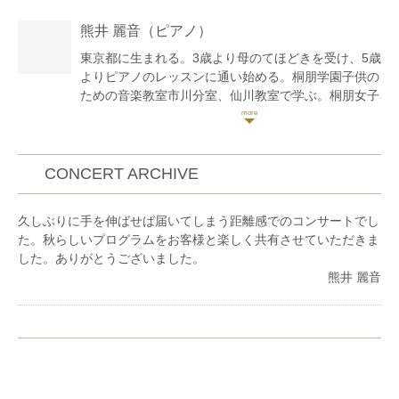
定NPO法人トリトン・アート・ネットワーク主催アウ
熊井 麗音
（ピアノ）
トリーチセミナー修了。ソロや室内楽で演奏活動を行
う他、幼稚園や小学校を中心にアウトリーチ活動も積
東京都に生まれる。3歳より母のてほどきを受け、5歳
極的に行う。また、ソプラノ・ピアノ・ヴァイオリン
よりピアノのレッスンに通い始める。桐朋学園子供の
からなるアンサンブルユニット『おとらんど』のメン
ための音楽教室市川分室、仙川教室で学ぶ。桐朋女子
バーとして、0歳児から参加できるファミリーコンサ
高等学校音楽科を経て、桐朋学園大学卒、同研究科修
ートを関東圏で定期的に開催している。
了。これまでにピアノを大野京子、加藤伸佳、高橋多
これまでにヴァイオリンを故近藤富雄、近藤富士雄、
佳子、下田幸二、中井恒仁の各氏に師事。また、練木
故上田明子、神戸潤子、辰巳明子各氏に、室内楽を堤
繁夫氏からもレッスンを受ける。また、室内楽を小澤
CONCERT ARCHIVE
剛、徳永二男、藤井一興、佐々木亮、柳瀬省太各氏に
英世、江藤アンジェラ、藤井一興より学ぶ。スイス
師事。
ローザンヌ音楽院より奨学金を得て夏季セミナーに参
久しぶりに手を伸ばせば届いてしまう距離感でのコンサートでし
加。その他にもザルツブルグモーツァルテウム音楽
た。秋らしいプログラムをお客様と楽しく共有させていただきま
院、トマム、鯵ヶ沢の講習会等に参加し、研鑽を積
した。ありがとうございました。
む。第2回横浜国際ピアノコンクールをはじめ数々の
熊井 麗音
コンクール、オーディションで入賞。2007年、江戸
川フィルハーモニーオーケストラと共演。また、
2011年『江戸川区ゆかりの音楽家によるチャリティ
コンサート』メンバーに選出される。ラ・フォル・ジ
ュルネ・オ・ジャポンエリアコンサート、 台場メモ
リアルツリー点灯式、松屋銀座ファッションウィー
ク、丸ビル、oazo、ブリックスクエア、新宿駅西口