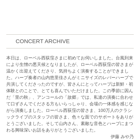
これまでにヴァイオリンを山口恵子、西田和子、大関
博明、青木高志、Christian Dallingerの各氏に、室内
楽を漆原啓子、風岡優、大関博明の各氏に、オーケス
トラ演奏法をHubert Kroisamer氏に、歴史的演奏法を
Ingomar Rainer氏に師事。
第17回“長江杯”国際音楽コンクール 弦楽器部門 一般
CONCERT ARCHIVE
の部A 第2位(第1位なし)、第10回横浜国際音楽コンク
ール 弦楽器部門 一般Aの部 第3位。
本日は、ローベル西荻窪さまに初めてお伺いしました。台風到来
国立音楽大学、群馬県より奨学金を受け、それぞれ第
により生憎の悪天候となりましたが、ローベル西荻窪の皆さまが
33回、第37回草津夏期国際音楽アカデミーを受講、
温かく出迎えてくださり、気持ちよく演奏することができまし
Werner Hink、Paolo Franceschini各氏のヴァイオリ
た。ハープ奏者の山内悠里佳さんがミニサイズのレバーハープで
ンマスタークラスを修了。
共演してくださったのですが、皆さんにとってハープは新鮮・初
大学の推薦やオーディション合格により、平成25年度
体験とのことで、とても喜んでいただけました。この季節に因ん
国立音楽大学卒業演奏会、第47回国立音楽大学群馬県
だ「里の秋」、アンコールの「故郷」では、私達の演奏に合わせ
同調会新人演奏会、第33回ぐんま新人演奏会、第60
て口ずさんでくださる方もいらっしゃり、会場の一体感を感じな
回東京国際芸術協会新人演奏会、レインボウ21 サン
がら演奏しました。ローベル西荻窪の皆さま、100万人のクラシ
トリーホール デビューコンサート2015に出演。
ックライブのスタッフの皆さま、色々な面でのサポートをありが
桐生交響楽団第31回定期演奏会、中野弦楽アンサンブ
とうございました。そして山内さん、素敵な音色とハープにまつ
ル第5回演奏会において、ヴァイオリン協奏曲のソリ
わる興味深いお話をありがとうございました。
ストを務め、好評を博した。
伊藤 みや乃
現在はティーチング・アーティストとして、クラシッ