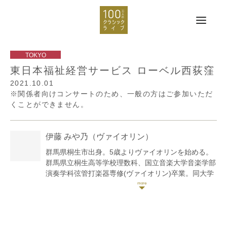
東日本福祉経営サービス ローベル西荻窪
2021.10.01
※関係者向けコンサートのため、一般の方はご参加いただ
くことができません。
伊藤 みや乃
（ヴァイオリン）
群馬県桐生市出身。5歳よりヴァイオリンを始める。
群馬県立桐生高等学校理数科、国立音楽大学音楽学部
演奏学科弦管打楽器専修(ヴァイオリン)卒業。同大学
大学院に進学し、ウィーン国立音楽大学への留学を経
て、国立音楽大学大学院音楽研究科修士課程器楽専攻
(ヴァイオリン)修了。その後、洗足学園音楽大学演奏
補助要員、昭和音楽大学合奏研究員、国立音楽大学講
師を務めた。