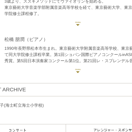
3歳より、スズキメソッドにてヴァイオリンを始める。
東京藝術大学音楽学部附属音楽高等学校を経て、東京藝術大学、東
学院修士課程修了。
東京藝術大学内においてモーニングコンサートソリストに選抜され
ハーモニアと協演。
大学卒業時に同声会賞受賞。同声会新人演奏会に出演。
大学院卒業後渡独。ドイツ、ニュルンベルクにて元ウィーン・フィ
松橋 朋潤
（ピアノ）
管弦楽団コンサートマスターのダニエル・ゲーデ氏に師事。
1990年長野県松本市生まれ。東京藝術大学附属音楽高等学校、東京
毎日新聞社主催、第61回全日本学生音楽コンクール中学生の部東京
て同大学院修士課程卒業。第1回ショパン国際ピアノコンクールinAS
第12回大阪国際コンクールアンサンブル部門第1位。ガラコンサート
秀賞。第5回日本演奏家コンクール第1位。第21回レ・スプレンデル
市長賞受賞。
ル第2位。第9回ローゼンストック国際ピアノコンクール審査員賞。第
第2回宗次ホール弦楽四重奏コンクール第2位。
ーレ・リーグレ国際ピアノコンクール第3位。大学院修了時、成績優
ジェラール・プーレ、コンスタンティ・クルカ、リゾナーレ室内楽
る芸大クラヴィーア賞受賞。
マスタークラスを受講。
これまでに桐山建志、塚原るり子、小川有紀子、矢嶋佳子、山崎貴
 ARCHIVE
各氏に師事。
現在、東京でのリサイタルの他、CMやアニメーションのレコーディ
ストラ、室内楽等の活動を行っている。