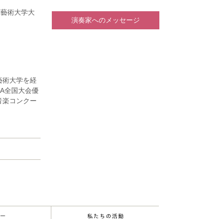
京藝術大学大
演奏家へのメッセージ
、藝大フィル
ルハーモニー
藝術大学を経
大会入選。
IA全国大会優
において神戸
音楽コンクー
36回フィナ
秀者へ贈られ
セミナー等の
子、岡山潔の
ング、オーケ