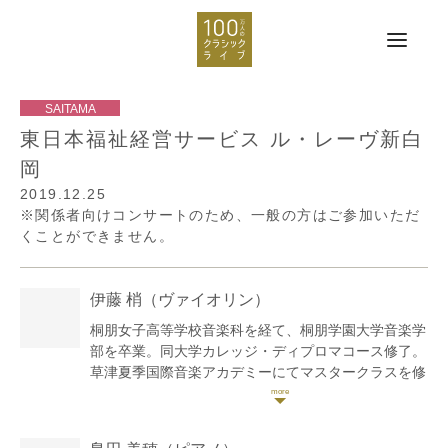
東日本福祉経営サービス ル・レーヴ新白
岡
2019.12.25
※関係者向けコンサートのため、一般の方はご参加いただ
くことができません。
伊藤 梢
（ヴァイオリン）
桐朋女子高等学校音楽科を経て、桐朋学園大学音楽学
部を卒業。同大学カレッジ・ディプロマコース修了。
草津夏季国際音楽アカデミーにてマスタークラスを修
了。同アカデミー選抜ロビーコンサートに出演。ウィ
ーン夏期国際音楽ゼミナールにてディプロマを取得
し、選抜コンサートに出演。桐朋学園オーケストラと