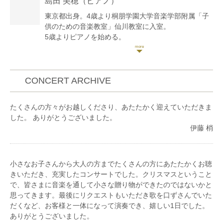
島田 美穂
（ピアノ）
してラ・フォル・ジュルネ・オ・ジャポンに出演。こ
れまでにヴァイオリンを篠﨑功子、パオロ・フランチ
東京都出身。4歳より桐朋学園大学音楽学部附属「子
ェスキーニ、アレクサンダー・アレンコフの各氏に、
供のための音楽教室」仙川教室に入室。
室内楽を漆原啓子、小澤英世、エマニュエル・ジラー
5歳よりピアノを始める。
ル、山崎伸子、磯村和英、三輪郁の各氏に師事。 ソ
第22回日本ピアノ教育連盟ピアノオーディション奨励
ロ、室内楽、オーケストラの他、アーティストのライ
賞、第3回国際ジュニア音楽コンクール産経新聞社千
ブサポートやミュージックビデオ、テレビドラマ出演
葉総局賞、第64回全日本学生音楽コンクール東京大会
等で幅広く活動している。日本弦楽指導者協会関東支
奨励賞、第36回ピティナ・ピアノコンペティション東
CONCERT ARCHIVE
部所属。
日本F級本選優秀賞、第16回日本演奏家コンクール奨
励賞等を受賞。
たくさんの方々がお越しくださり、あたたかく迎えていただきま
桐朋女子高等学校音楽科を経て、桐朋学園大学音楽学
した。 ありがとうございました。
部卒業。同大学カレッジディプロマコースにて研鑽を
伊藤 梢
積む。
ザルツブルクモーツァルテウム音楽大学夏季国際音楽
アカデミー、ウィーン国際音楽ゼミナールにてディプ
ロマを取得、同セミナー選抜修了コンサートに出演。
小さなお子さんから大人の方までたくさんの方にあたたかくお聴
これまでに、ピアノを和田良枝、故・坂井由起子、奥
きいただき、充実したコンサートでした。クリスマスということ
田佳世子、山崎牧子、木村徹、三輪郁の各氏に、室内
で、皆さまに音楽を通して小さな贈り物ができたのではないかと
楽を梅村祐子、漆原啓子、エマニュエル・ジラールの
思ってきます。最後にリクエストもいただき歌を口ずさんでいた
各氏に、特別ピアノクラスにて片山敬子氏に師事。
だくなど、お客様と一体になって演奏でき、嬉しい1日でした。
全国様々な会場でコンサート活動をする他、各地の子
ありがとうございました。