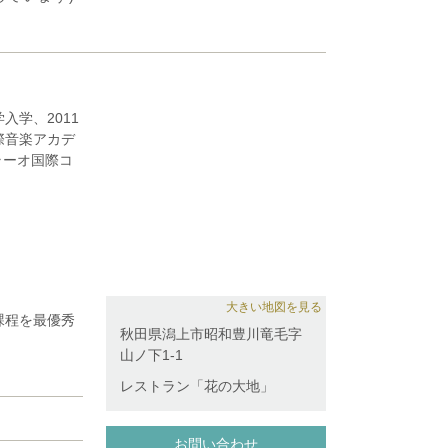
入学、2011
際音楽アカデ
ラーオ国際コ
ンクール等で
トラツアーに
公共ホール音楽
、自身プロデ
で演奏活動を
大きい地図を見る
課程を最優秀
秋田県潟上市昭和豊川竜毛字
山ノ下1-1
ッハー、T・
かたわら、後
レストラン「花の大地」
る。
お問い合わせ