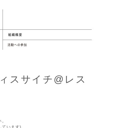
フィスサイチ@レス
い。
しています)