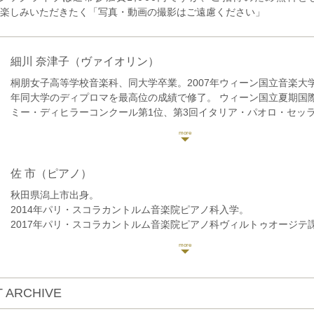
楽しみいただきたく「写真・動画の撮影はご遠慮ください」
細川 奈津子
（ヴァイオリン）
桐朋女子高等学校音楽科、同大学卒業。2007年ウィーン国立音楽大学
年同大学のディプロマを最高位の成績で修了。 ウィーン国立夏期国
ミー・ディヒラーコンクール第1位、第3回イタリア・パオロ・セッ
ンクール第2位、第9回イタリア・リミニ国際コンクール第1位、他コ
受賞。
EnsembleNOVA、メセナオーケストラとの共演や、佐渡裕オーケス
参加するなど演奏活動の他、一般財団法人地域創造平成25,26年度
佐 市
（ピアノ）
活性化アウトリーチ・フォーラム参加。故郷である黒姫童話館では
秋田県潟上市出身。
ュースによるコンサートを2016年より行っている。
2014年パリ・スコラカントルム音楽院ピアノ科入学。
近年では「100万人のクラシックライブ」アーティストとして、全国
2017年パリ・スコラカントルム音楽院ピアノ科ヴィルトゥオージテ
している。
の成績で修了、受賞者コンサートに出演。
桐朋学園大学附属「子供のための音楽教室」長野教室講師。
同年パリ・エコールノルマル音楽院作曲課程修了。
これまでに宮下理恵、塩貝みつる、原ゆかり、篠﨑功子、R・ランダ
現在、秋田県潟上市の老舗佃煮屋株式会社千田佐市商店を経営する
レオポルド、P・シューマイヤーの各氏に師事。
進の指導、各地での演奏活動、イベント企画に励む。
長野県信濃町出身、東京都在住。
 ARCHIVE
また、エフエム秋田「クラシックの扉」のパーソナリティーを務め