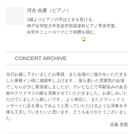
河合 由夏
（ピアノ）
3歳よりピアノの手ほどきを受ける。
神戸女学院大学音楽学部器楽科ピアノ専攻卒業。
在学中ニューヨークにて研鑽を積む。
第24回来音会ピアノコンクール一般部門第1位受賞に
より、受賞記念演奏会にてエウフォニカ管弦楽団と協
演。その他、ピティナピアノコンペティション、日本
演奏家コンクールなど多数受賞。上位入賞者として推
CONCERT ARCHIVE
薦されウィーンに短期留学。ディプロム取得。
2006年に兵庫県立芸術文化センターにおいてソロリ
当日お越し下さいましたお客様、また会場のご協力をいただきま
サイタルを開催。これを皮切りにアンサンブル神戸や
した東横イン様に感謝申し上げます。 落ち着いた雰囲気の会場
兵庫県医師会交響楽団などのオーケストラとの協演を
でこちらが少し緊張致しましたが、テレビなどで耳馴染みのある
重ね、関西を拠点に活動する傍ら、後進の指導にも力
曲やクリスマスの曲も演奏させていただきました。お楽しみいた
を注いでおり、上位入賞者を多数輩出。ピティナ指導
だけていましたら嬉しいです。 より身近に、またクラシックコ
者賞、ブルグミュラーコンクールレッスン賞受賞。
ンサートに足を運んでみようと思っていただけるような演奏を今
2021年より各コンクールで審査員を務めている。
後も工夫していきたいと思います。どうもありがとうございまし
神戸ハーバーランド三田屋レギュラーアーティスト。
た。
佐藤 恵梨