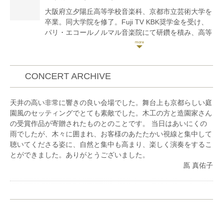
ピアノカルテットとして様々なコンサートを企画、開
大阪府立夕陽丘高等学校音楽科、京都市立芸術大学を
催している。京都在住。
卒業。同大学院を修了。Fuji TV KBK奨学金を受け、
パリ・エコールノルマル音楽院にて研鑽を積み、高等
ディプロムを取得。第56回全日本学生音楽コンクール
大阪大会高校の部第1位、フランスにて第40回クロー
ドカーンコンクール上級部門第1位、第10回
PIANOOPENメリニャック若者のためのコンクール上
CONCERT ARCHIVE
級部門審査員満場一致で第1位を受賞。これまで、濱
口ゆり、芝令子、名畑ゆかり、浜口奈々、クレール・
天井の高い非常に響きの良い会場でした。舞台上も京都らしい庭
デゼール、ヴィクトリア・メルキ、野原みどりの各氏
園風のセッティングでとても素敵でした。木工の方と造園家さん
に師事。
の受賞作品が寄贈されたものとのことです。 当日はあいにくの
現在は演奏活動を行うとともに、後進の指導にも力を
雨でしたが、木々に囲まれ、お客様のあたたかい視線と集中して
入れている。南堀江音楽塾主宰。
聴いてくださる姿に、自然と集中も高まり、楽しく演奏をするこ
とができました。ありがとうございました。
鳫 真佑子