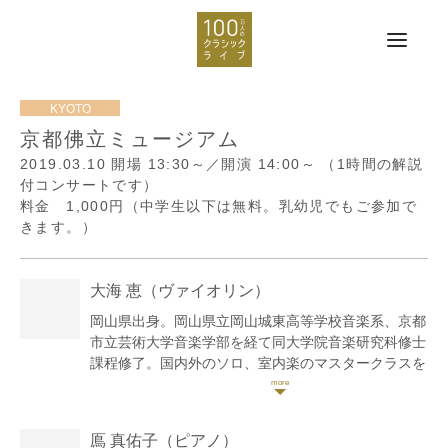
京都佛立ミュージアム
2019.03.10
開場 13:30～／開演 14:00～
（1時間の解説
付コンサートです）
料金 1,000円（中学生以下は無料。乳幼児でもご参加で
きます。）
大海 恵
（ヴァイオリン）
岡山県出身。岡山県立岡山城東高等学校音楽系、京都
市立芸術大学音楽学部を経て同大学院音楽研究科修士
課程修了。国内外のソロ、室内楽のマスタークラスを
受講。これまでにヴァイオリンを川上昇、香西理子、
浦川宜也、四方恭子の各氏に、ヴィオラを山本由美子
氏に師事。現在、関西を中心に演奏活動を行う他、後
鳫 真佑子
（ピアノ）
進の指導にもあたる。またロイド弦楽四重奏団、桂川