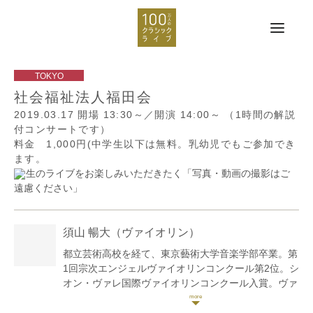
社会福祉法人福田会
2019.03.17
開場 13:30～／開演 14:00～
（1時間の解説
付コンサートです）
料金 1,000円(中学生以下は無料。乳幼児でもご参加でき
ます。
生のライブをお楽しみいただきたく「写真・動画の撮影はご
遠慮ください」
須山 暢大
（ヴァイオリン）
都立芸術高校を経て、東京藝術大学音楽学部卒業。第
1回宗次エンジェルヴァイオリンコンクール第2位。シ
オン・ヴァレ国際ヴァイオリンコンクール入賞。ヴァ
イオリンをG・フェイギン、石川静、G・プーレ、山
口裕之、S・アシュケナージ各氏に師事。 ソリストと