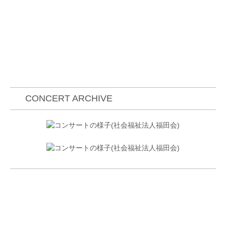
してセントラル愛知交響楽団、藝大フィルハーモニ
ア、東京室内管弦楽団、Shlomo・Mintz指揮
Orchestre Dohnanyi Budafok、Spirit of Europe等と共
演。これまでに、サイトウキネンオーケストラ、紀尾
井シンフォニエッタ、赤穂国際音楽祭プレコンサー
ト、姫路国際音楽祭プレコンサート等多数出演。エピ
ス・クァルテットとしてベートーヴェン弦楽四重奏曲
後期作品シリーズを毎年開催。日本各地の主要オーケ
ストラにコンサートマスターとして客演した後、
CONCERT ARCHIVE
2018年大阪フィルハーモニー交響楽団のコンサート
マスターに就任。