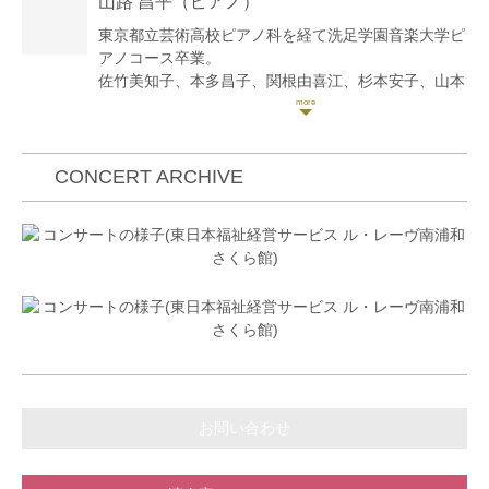
山路 昌平
（ピアノ）
加。
2017年荻窪音楽祭オータムコンサートに出演。2017
東京都立芸術高校ピアノ科を経て洗足学園音楽大学ピ
年、2018年オーディションを経て世界の若手音楽家
アノコース卒業。
を育成する国際教育音楽祭、
佐竹美知子、本多昌子、関根由喜江、杉本安子、山本
PMF(PacificMusicFestival )オーケストラアカデミー
光世の各氏に師事。
生。2018年に公演内で首席奏者に選出。2019年8月に
日本ピアノ教育連盟主催第22,23回ピアノオーディシ
PMF音楽祭より推薦を受け、PEACEBOAT日本一周ク
ョン奨励賞。
ルーズに乗船し、日露音楽交流プログラムによりウラ
社団法人日本ピアノ調律師協会第11回新人演奏会にて
CONCERT ARCHIVE
ジオストク(ロシア)、北海道などでコンサートを行
東京文化会館小ホールで演奏。
う。ロシアメディアを始めとし多数のメディアで報
現在ピアノ教室「ソナーレの会」で指導。横浜こども
道。愛知県立芸術大学を経て桐朋学園大学大学院修士
専門学校非常勤講師。
課程修了。現在、Sony Music「STAND UP!
ブログコンサート予定
ORCHESTRA」所属メンバー、洗足学園演奏補助要
https://ameblo.jp/9314yamajisyouhei/
員。ソロコンサートやオーケストラ、室内楽などクラ
クラシックyoutubeチャンネル「さんチャンネル」
シック音楽演奏で日本各地での演奏の他、テレビドラ
2020年開設。
マ等に参加し活動の幅を広げている。これまでにヴァ
https://youtube.com/channel/UCoXjgbI1DbI1TXfo08UgLt
イオリンを池上依、白石禮子、徳永二男、藤原浜雄各
氏に師事。室内楽を木野雅之、百武由紀、三上桂子、
小森谷泉、各氏に師事。
お問い合わせ