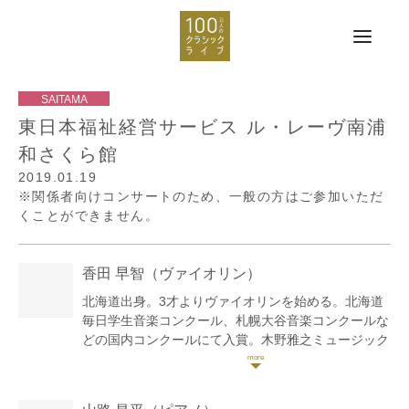
東日本福祉経営サービス ル・レーヴ南浦
和さくら館
2019.01.19
※関係者向けコンサートのため、一般の方はご参加いただ
くことができません。
香田 早智
（ヴァイオリン）
北海道出身。3才よりヴァイオリンを始める。北海道
毎日学生音楽コンクール、札幌大谷音楽コンクールな
どの国内コンクールにて入賞。木野雅之ミュージック
セミナー、ミュージックセミナーin夕張などのセミナ
ーを受講し、修了コンサートに出演。2014年NPO 法
人北海道国際音楽交流協会 HIMES オーケストラに参