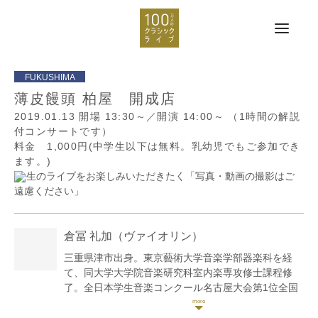
薄皮饅頭 柏屋 開成店
2019.01.13
開場 13:30～／開演 14:00～
（1時間の解説
付コンサートです）
料金 1,000円(中学生以下は無料。乳幼児でもご参加でき
ます。)
生のライブをお楽しみいただきたく「写真・動画の撮影はご
遠慮ください」
倉冨 礼加
（ヴァイオリン）
三重県津市出身。東京藝術大学音楽学部器楽科を経
て、同大学大学院音楽研究科室内楽専攻修士課程修
了。全日本学生音楽コンクール名古屋大会第1位全国
大会入賞。ザルツブルク=モーツァルト国際室内楽コ
ンクール第2位。リゾナーレ室内楽セミナーにて奨励