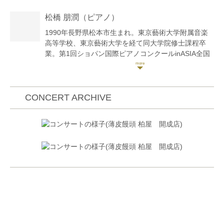
賞、音楽賞を受賞。リゾナーレ音楽祭に出演。プロジ
松橋 朋潤
（ピアノ）
ェクトQ第13章、小澤国際室内楽アカデミー、小澤征
爾音楽塾ではコンサートミストレスとして参加。北九
1990年長野県松本市生まれ。東京藝術大学附属音楽
州国際音楽祭、東京・春・音楽祭等に出演。東京都交
高等学校、東京藝術大学を経て同大学院修士課程卒
響楽団、読売日本交響楽団等の都内オーケストラに客
業。第1回ショパン国際ピアノコンクールinASIA全国
演。
大会優秀賞。第5回日本演奏家コンクール第1位。第
21回レ・スプレンデル音楽コンクール第2位。第9回
ローゼンストック国際ピアノコンクール審査員賞。第
36回フィナーレ・リーグレ国際ピアノコンクール第3
CONCERT ARCHIVE
位。大学院修了時、成績優秀者へ贈られる芸大クラヴ
ィーア賞受賞。