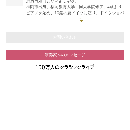
折居吉如（おりいよしゆき）
福岡市出身。福岡教育大学、同大学院修了。4歳より
ピアノを始め、10歳の夏ドイツに渡り、ドイツショパ
ン協会会長ルーカスチック氏の指導を受け、以来音楽
の道を志す。2008年以降は、毎夏Budapest Music
Seminar にてハンガリー国立リスト音楽院ピアノ科主
任教授・カールマン・ドラフィ氏の指導の下で研鑽を
お問い合わせ
積む。
第50回北九州芸術祭クラシックコンクール 第1位(大
演奏家へのメッセージ
賞)及び福岡県知事賞受賞
第33回飯塚新人音楽コンクール 最年少第２位、併せ
て飯塚市教育委員会賞を受賞
第27回宝塚ベガ音楽コンクール 第5位受賞。
第49回フランツ・リスト国際ピアノコンクール セミ
ファイナリスト。タイ国際ピアノコンクール入賞など
数々の賞を受賞。
そのほか、浜松国際ピアノアカデミー、霧島国際音楽
祭を受講。霧島国際音楽祭ではシプリアン・カツァリ
ス氏に推薦され、霧島国際音楽祭ガラ・コンサートに
出演。霧島国際音楽祭賞を受賞。
これまでに関野直樹、故宝木多加志、カールマン・ド