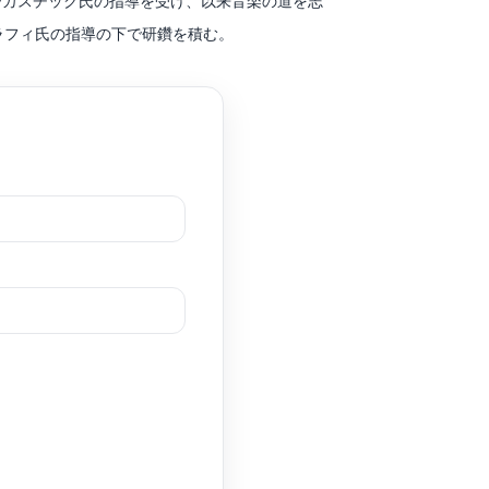
ーカスチック氏の指導を受け、以来音楽の道を志
ン・ドラフィ氏の指導の下で研鑽を積む。
。
れ、霧島国際音楽祭ガラ・コンサートに出演。霧島
ケマル・ゲキチ、シプリアン・カツァリス各氏のマ
全日本学生音楽コンクール、ピティナ・ピアノコン
シック音楽コンクール優秀指導者賞を受賞。
に、音楽の楽しさと喜びを伝えることを目標とし