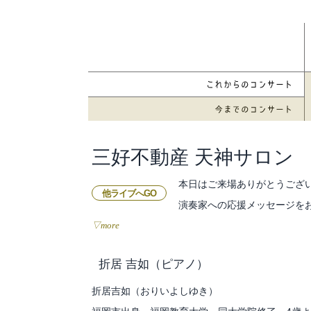
三好不動産 天神サロン
本日はご来場ありがとうござ
他ライブへGO
演奏家への応援メッセージを
▽more
折居 吉如
（ピアノ）
折居吉如（おりいよしゆき）