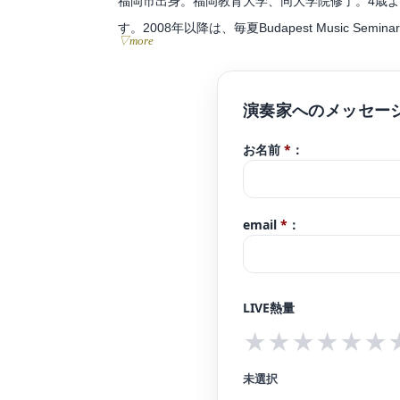
福岡市出身。福岡教育大学、同大学院修了。4歳
す。2008年以降は、毎夏Budapest Musi
▽more
第50回北九州芸術祭クラシックコンクール 第1位
第33回飯塚新人音楽コンクール 最年少第２位、
第27回宝塚ベガ音楽コンクール 第5位受賞。
第49回フランツ・リスト国際ピアノコンクール 
お名前
*
：
そのほか、浜松国際ピアノアカデミー、霧島国際
国際音楽祭賞を受賞。
email
*
：
これまでに関野直樹、故宝木多加志、カールマン
スタークラスレッスンを受講。
現在は福岡を拠点とし、演奏活動の傍ら、ピアノ
LIVE熱量
ペティション、ベーテン・ピアノコンクールなど数
★
★
★
★
★
★
『一生音楽に関わる！』をモットーとし、クラシ
未選択