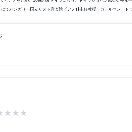
よりピアノを始め、10歳の夏ドイツに渡り、ドイツショパン協会会長ル
c Seminar にてハンガリー国立リスト音楽院ピアノ科主任教授・カールマ
(大賞)及び福岡県知事賞受賞
併せて飯塚市教育委員会賞を受賞
セミファイナリスト。タイ国際ピアノコンクール入賞など数々の賞を受賞
音楽祭を受講。霧島国際音楽祭ではシプリアン・カツァリス氏に推薦さ
・ドラフィ、武内俊之、永野栄子の各氏に師事。高雄有希、鈴木弘尚、
コンクールの審査員を務め、自身の音楽教室で後進の指導に取り組み、
々のコンクールで上位入賞の生徒を輩出している。2023年日本クラ
★
★
★
★
ック音楽からポピュラーミュージックまで幅広く指導を行い、多くの人