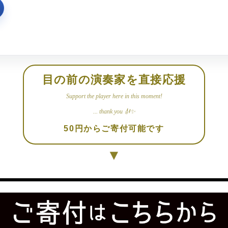
目の前の演奏家を直接応援
Support the player here in this moment!
... thank you 🎻✨
50円からご寄付可能です
▼